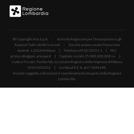
© Copyright Aria S.p.A. - Azienda Regionale per l'Innovazione e gli
Acquisti Tutti i diritti riservati - Società unipersonale Piazza Gae
Aulenti, 1 20154 Milano | Telefono 39.02 39331.1 | PEC
protocollo@pec.ariaspa.it | Capitale sociale 25.000.000,00 € i.v. |
Codice Fiscale, Partita IVA, Iscrizione Registro delle Imprese di Milano
05017630152 | Iscritta al R.E.A. al n°1096149.
Società soggetta a direzione e coordinamento da parte della Regione
Lombardia.