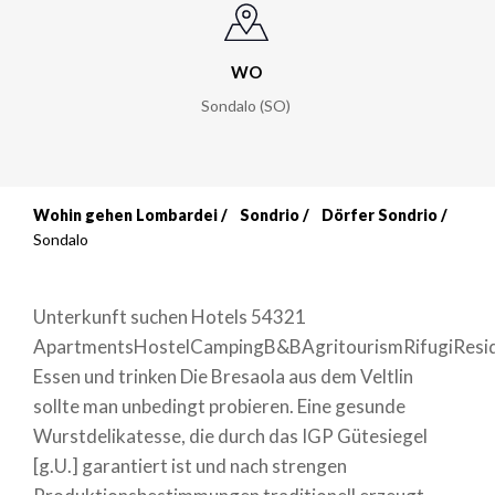
WO
Sondalo (SO)
Wohin gehen Lombardei
Sondrio
Dörfer Sondrio
Breadcrumb
Sondalo
Unterkunft suchen Hotels 54321
ApartmentsHostelCampingB&BAgritourismRifugiResid
Essen und trinken Die Bresaola aus dem Veltlin
sollte man unbedingt probieren. Eine gesunde
Wurstdelikatesse, die durch das IGP Gütesiegel
[g.U.] garantiert ist und nach strengen