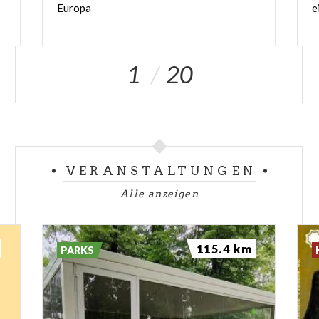
Europa
e
1
20
VERANSTALTUNGEN
Alle anzeigen
115.4 km
PARKS