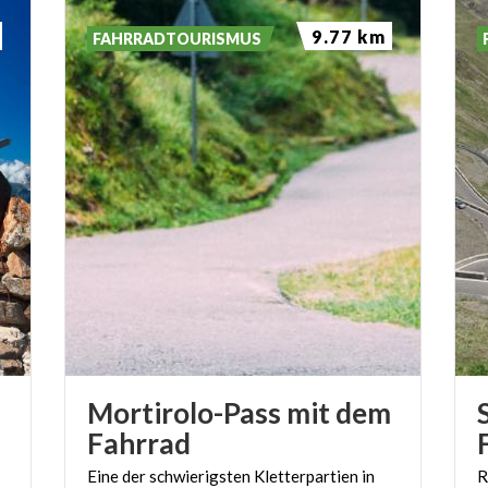
9.77 km
FAHRRADTOURISMUS
Mortirolo-Pass mit dem
Fahrrad
Eine
der
schwierigsten
Kletterpartien
in
R