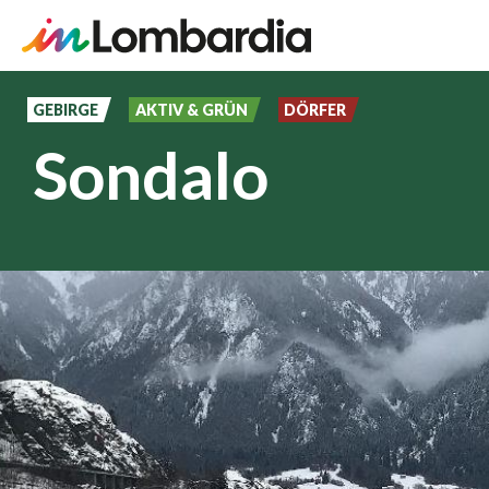
Direkt
zum
GEBIRGE
AKTIV & GRÜN
DÖRFER
Inhalt
Sondalo