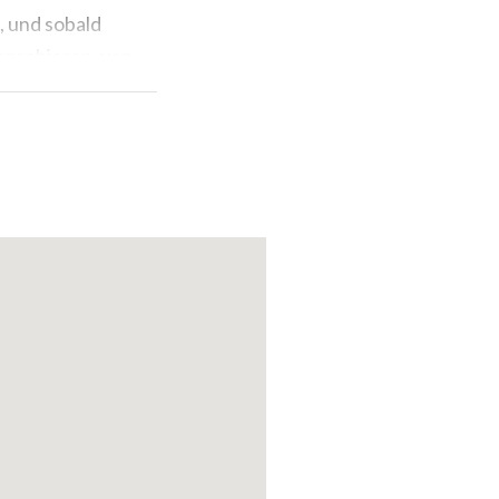
, und sobald
usprobieren, von
r auch von
on Cima Piazzi
,