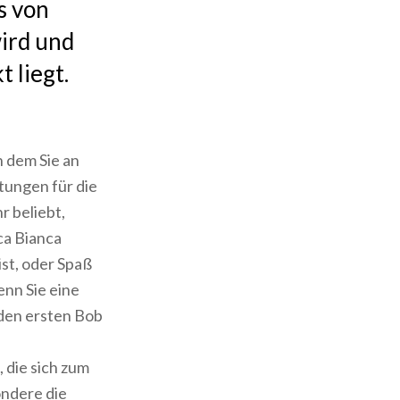
s von
ird und
 liegt.
n dem Sie an
tungen für die
r beliebt,
ca Bianca
ist, oder Spaß
nn Sie eine
den ersten Bob
, die sich zum
ndere die