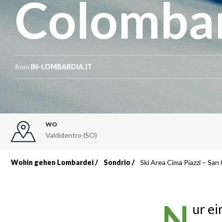
Colomba
from
IN-LOMBARDIA.IT
WO
Valdidentro (SO)
Wohin gehen Lombardei
Sondrio
Ski Area Cima Piazzi – Sa
Breadcrumb
N
ur ei