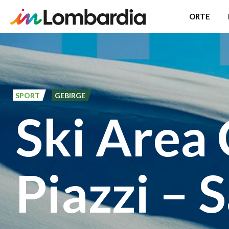
ORTE
Direkt
zum
Inhalt
SPORT
GEBIRGE
Ski Area
Piazzi – 