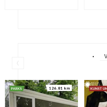
126.81 km
PARKS
KUNST U