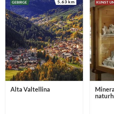
5.63 km
GEBIRGE
KUNST U
Alta
Valtellina
Minera