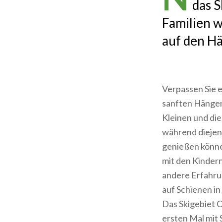
das S
Familien 
auf den Hä
Verpassen Sie e
sanften Hängen
Kleinen und die
während diejeni
genießen können
mit den Kinder
andere Erfahru
auf Schienen i
Das Skigebiet C
ersten Mal mit