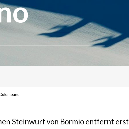
no
n Colombano
nen Steinwurf von Bormio entfernt erst