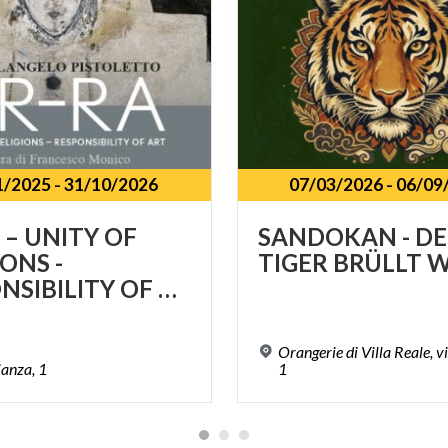
1/2025
-
31/10/2026
07/03/2026
-
06/09
T
 – UNITY OF
SANDOKAN
-
DE
IONS -
TIGER
BRÜLLT
W
RESPONSIBILITY OF ART
Orangerie di Villa Reale, v
ianza,
1
1