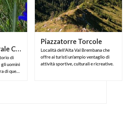
Piazzatorre
Torcole
patrimonio culturale Camuno
Località dell'Alta Val Brembana che
offre ai turisti un'ampio ventaglio di
torio di
attività sportive, culturali e ricreative.
 gli uomini
hanno lasciato qui, sulla pietra di queste montagne, il segno della loro presenza, di un passaggio, di un incontro.