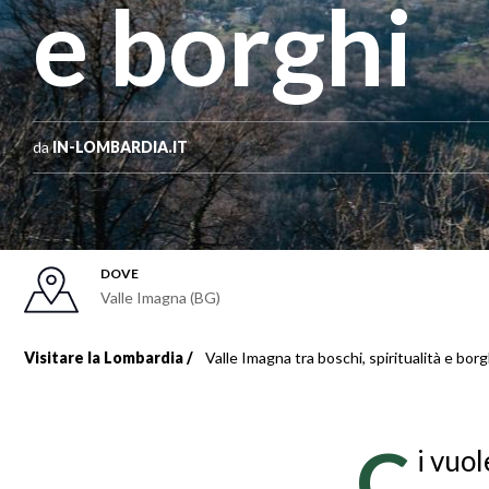
e borghi
da
IN-LOMBARDIA.IT
DOVE
Valle Imagna (BG)
Visitare la Lombardia
Valle Imagna tra boschi, spiritualità e borg
Briciole
di
C
i vuo
pane