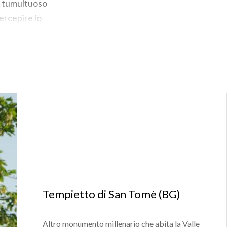
to tumultuoso
ercepire lo
ali e boschi.
Tempietto di San Tomè (BG)
Altro monumento millenario che abita la Valle