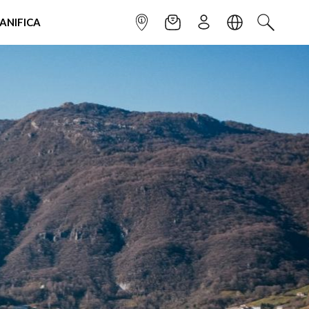
IANIFICA
INFOPOINT
NEWSLETTER
ISCRIVITI
LINGUA
CERCA