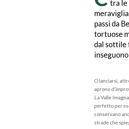
tra l
meraviglia
passi da B
tortuose m
dal sottile 
inseguono t
O lanciarsi, att
aprono d’improvv
La Valle Imagna
perfetto per escu
conservano anco
strade che spieg