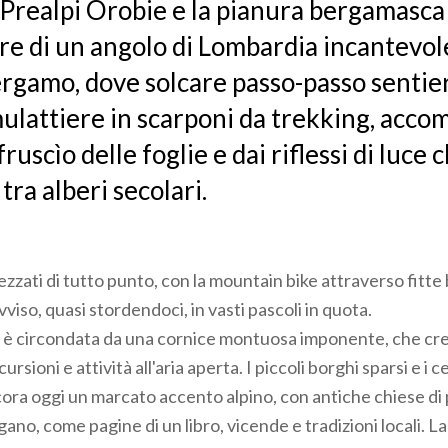
e Prealpi Orobie e la pianura bergamasca 
re di un angolo di Lombardia incantevol
ergamo, dove solcare passo-passo sentier
ulattiere in scarponi da trekking, acco
fruscìo delle foglie e dai riflessi di luce c
ra alberi secolari.
rezzati di tutto punto, con la mountain bike attraverso fitte
iso, quasi stordendoci, in vasti pascoli in quota.
 è circondata da una cornice montuosa imponente, che crea 
rsioni e attività all'aria aperta. I piccoli borghi sparsi e i ce
ra oggi un marcato accento alpino, con antiche chiese di p
ano, come pagine di un libro, vicende e tradizioni locali. L