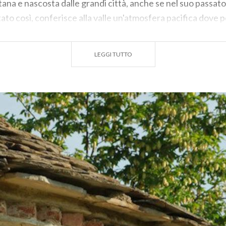
ntana e nascosta dalle grandi città, anche se nel suo passa
ato così, conferisce alla valle un'atmosfera pacifica dove p
mpo ancora in sincrono con i tempi della natura.
questa esplorazione che ti condurrà tra borghi, luoghi spiritu
LEGGI TUTTO