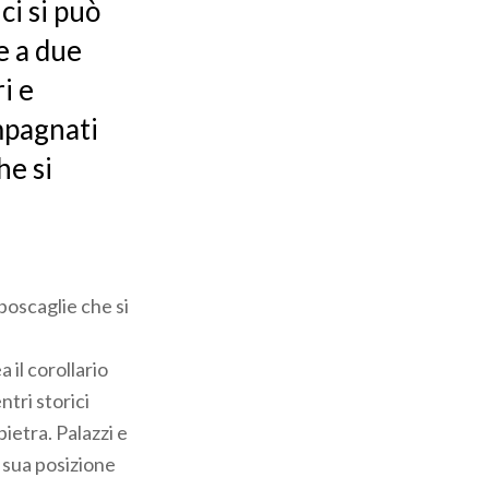
ci si può
e a due
i e
mpagnati
he si
 boscaglie che si
il corollario
ntri storici
ietra. Palazzi e
a sua posizione