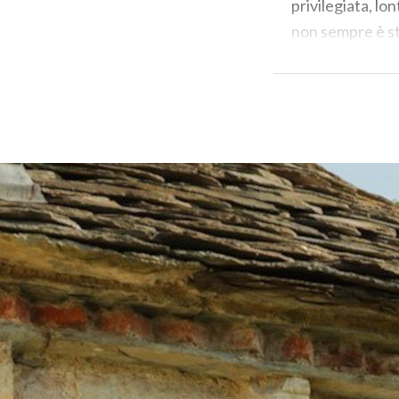
privilegiata, lo
non sempre è st
scorrere del te
Inizia, quindi, 