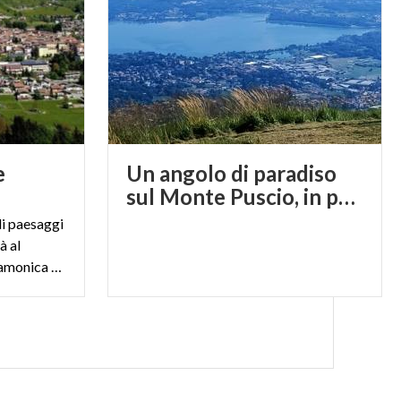
e
Un angolo di paradiso
sul Monte Puscio, in provincia di Como
di paesaggi
à al
confine fra due valli, Valle Camonica e Val di Scalve