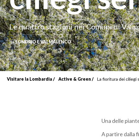
Le quattro stagioni nei Comuni di Valm
da
SONDRIO E VALMALENCO
Visitare la Lombardia
Active & Green
La fioritura dei ciliegi 
Briciole
di
pane
Una delle piante
A partire dalla 