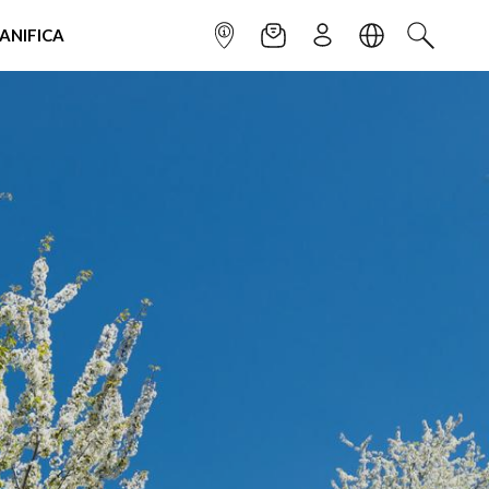
IANIFICA
INFOPOINT
NEWSLETTER
ISCRIVITI
LINGUA
CERCA