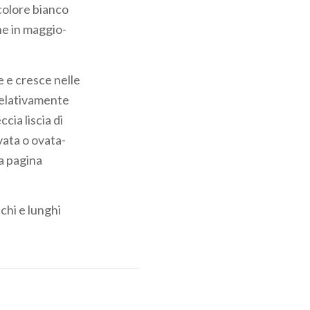
 colore bianco
he in maggio-
e e cresce nelle
relativamente
ia liscia di
vata o ovata-
la pagina
nchi e lunghi