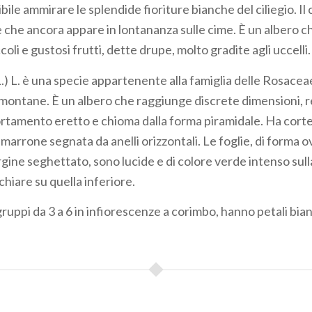
ibile ammirare le splendide fioriture bianche del ciliegio. Il
e che ancora appare in lontananza sulle cime. È un albero c
oli e gustosi frutti, dette drupe, molto gradite agli uccelli.
.) L. è una specie appartenente alla famiglia delle Rosacea
e montane. È un albero che raggiunge discrete dimensioni, 
rtamento eretto e chioma dalla forma piramidale. Ha cortecc
arrone segnata da anelli orizzontali. Le foglie, di forma o
rgine seghettato, sono lucide e di colore verde intenso sul
chiare su quella inferiore.
in gruppi da 3 a 6 in infiorescenze a corimbo, hanno petali bia