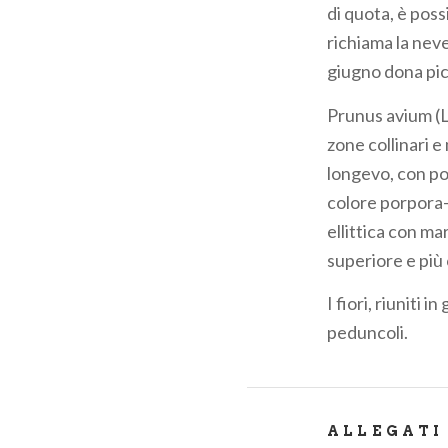
di quota, è poss
richiama la nev
giugno dona picc
Prunus avium (L
zone collinari 
longevo, con po
colore porpora-m
ellittica con ma
superiore e più 
I fiori, riuniti 
peduncoli.
ALLEGATI