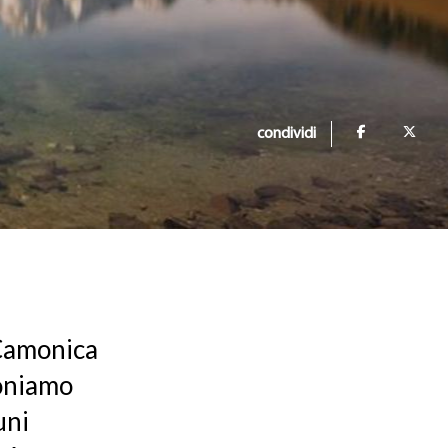
condividi
e Camonica
poniamo
uni