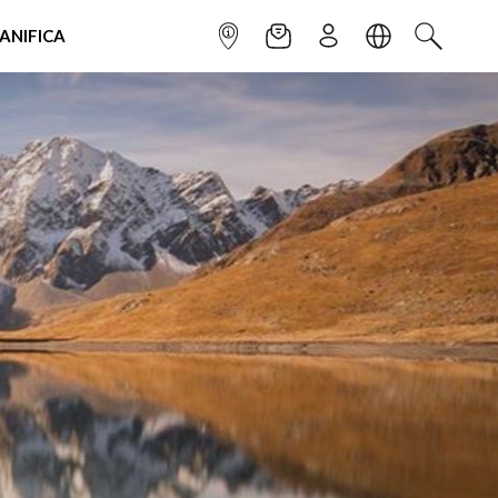
IANIFICA
INFOPOINT
NEWSLETTER
ISCRIVITI
LINGUA
CERCA