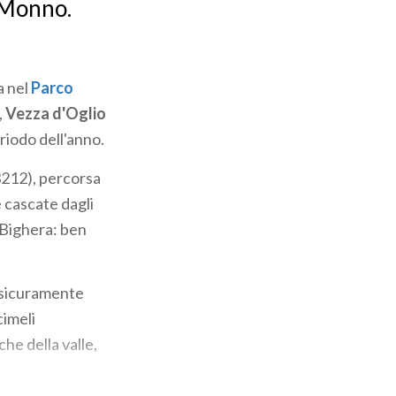
e Monno.
a nel
Parco
,
Vezza d'Oglio
riodo dell'anno.
3212), percorsa
 cascate dagli
l Bighera: ben
o sicuramente
cimeli
iche della valle,