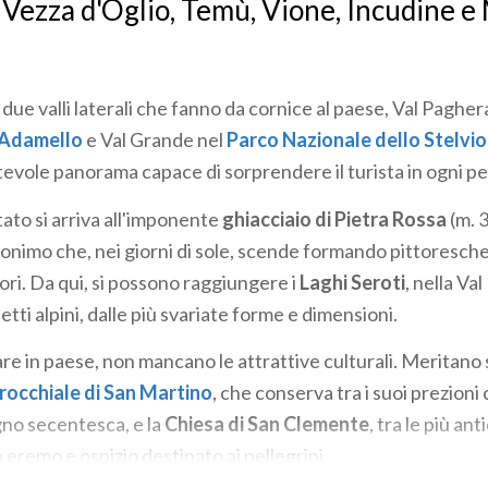
di Vezza d'Oglio, Temù, Vione, Incudine 
due valli laterali che fanno da cornice al paese, Val Pagher
l'Adamello
e Val Grande nel
Parco Nazionale dello Stelvio
tevole panorama capace di sorprendere il turista in ogni pe
tato si arriva all'imponente
ghiacciaio di Pietra Rossa
(m. 
onimo che, nei giorni di sole, scende formando pittoresche
ori. Da qui, si possono raggiungere i
Laghi Seroti
, nella Va
etti alpini, dalle più svariate forme e dimensioni.
tare in paese, non mancano le attrattive culturali. Meritan
rocchiale di San Martino
, che conserva tra i suoi prezioni 
gno secentesca, e la
Chiesa di San Clemente
, tra le più ant
n eremo e ospizio destinato ai pellegrini.