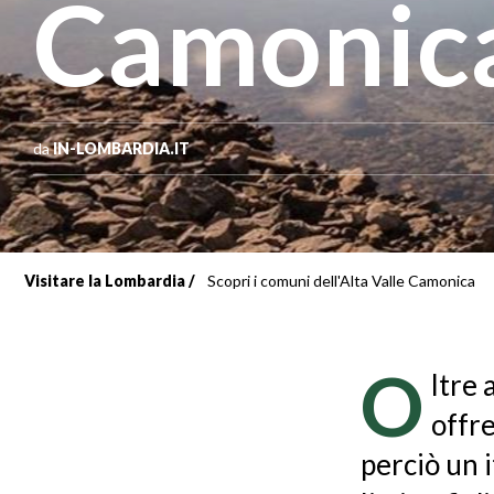
Camonic
da
IN-LOMBARDIA.IT
Visitare la Lombardia
Scopri i comuni dell'Alta Valle Camonica
Briciole
di
O
ltre 
pane
offre
perciò un i