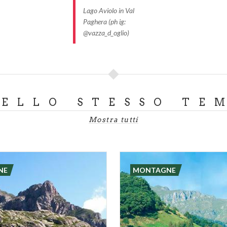
Lago Aviolo in Val
Paghera (ph ig:
@vazza_d_oglio)
DELLO STESSO TE
Mostra tutti
NE
MONTAGNE