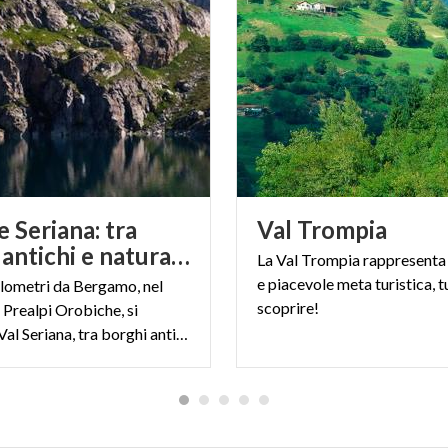
e Seriana: tra
Val
Trompia
borghi antichi e natura incontaminata
La Val Trompia rappresenta
e piacevole meta turistica, t
ilometri da Bergamo, nel
scoprire!
 Prealpi Orobiche, si
estende la Val Seriana, tra borghi antichi, estese pianure e alte vette dalle quali ammirare panorami mozzafiato.