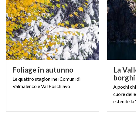
Foliage
in
autunno
La Vall
Le
quattro
stagioni
nei
Comuni
di
Valmalenco
e
Val
Poschiavo
A pochi ch
cuore delle