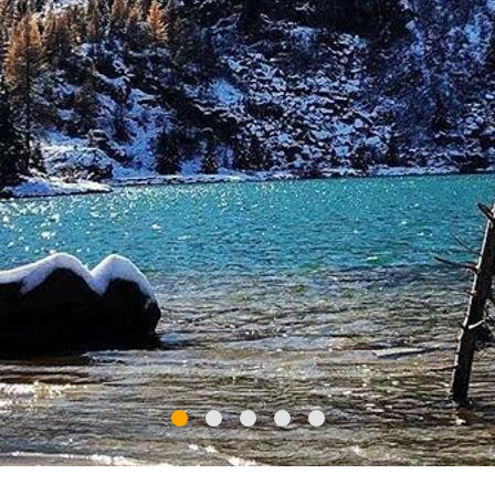
esse storico è anche
Vione
, noto per i recenti ritrovament
onservazione dei "reölcc" (portici), i resti delle sei torri ch
uola di grammatica (XV-XVII sec.). I tre centri del comune d
un
'architettura rustica
costituita da archi e finestre di fine
 e forme di edifici secondo volumetrie regolari.
l'Alta Valle Camonica si può concludere con la visita di due c
e si possono ammirare la
Via Crucis
nella chiesa di San Ber
pera di G.B. Zotti nella parrocchiale di San Maurizio e i
rest
nno
, collegato al
Passo della Foppa
, il valico alpino inseri
 percorso naturalistico è ideale per una biciclettata. Ma do
evi assaggiando il salame, le formagelle ed i biscotti di quest
SANDRINI91