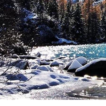
Di grande inter
longobarde, la c
castello e la sc
dispongono di 
strutture lignee
L'itinerario del
è
Incudine,
dov
l'Ultima Cena
o
Il secondo è
Mo
d'Italia
. Questo
fisica, rilassat
_
PH IG: @FABIOSKI