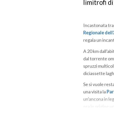
limitrofi 
Incastonata tra 
Regionale del
regala un incan
A 20 km dall'abi
dal torrente om
spruzzi multicol
diciassette lagh
Se si vuole res
una visita la
Par
un'ancona in le
era in origine u