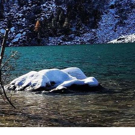
i di tombe
e difendevano il
i Vione
 fattura,
omuni. Il primo
nardino,
i del castello
.
to nel
Giro
po l'attività
o paese.