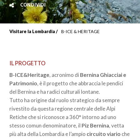
CONDIVIDI
Visitare la Lombardia
B-ICE & HERITAGE
Briciole
di
pane
IL PROGETTO
B-ICE&Heritage
, acronimo di
Bernina Ghiacciai e
Patrimonio
, è il progetto che abbraccia le pendici
del Bernina e ha radici culturali lontane.
Tutto ha origine dal ruolo strategico da sempre
rivestito da questa regione centrale delle Alpi
Retiche che si riconosce a 360° intorno ad uno
stesso comun denominatore, il
Piz Bernina
, vetta
più alta della Lombardia e l’ampio
circuito viario
che