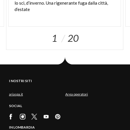
dalle
giovani generazioni
alla
popolazione anziana
lo sci, d’inverno. Una rigenerante fuga dalla città,
d’estate
che in una logica di valorizzazione culturale del
patrimonio locale in un’ottica di fruizione turistica
sostenibile, agiranno secondo una dinamica di
continuità spazio-temporale.
1
20
Scopri di più sul
sito ufficiale di B-ICE & Heritage
Photo - Gaggi Luca
I NOSTRI SITI
ariaspa.it
Area operatori
SOCIAL
IN LOMBARDIA