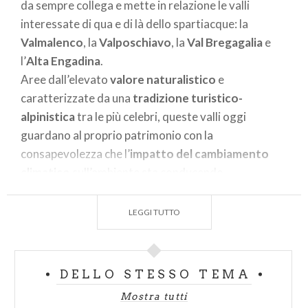
da sempre collega e mette in relazione le valli
interessate di qua e di là dello spartiacque: la
Valmalenco
, la
Valposchiavo
, la
Val Bregagalia
e
l’
Alta Engadina
.
Aree dall’elevato
valore naturalistico
e
caratterizzate da una
tradizione turistico-
alpinistica
tra le più celebri, queste valli oggi
guardano al proprio patrimonio con la
consapevolezza che l’
impatto del cambiamento
climatico
sull’ambiente sta conducendo
necessariamente ad adottare nuovi stili di vita e ad
offrire nuove forme di fruibilità del territorio.
LEGGI TUTTO
GLI OBIETTIVI
Il progetto B-ICE&Heritage è volto ad incrementare
DELLO STESSO TEMA
l’attrattività nel settore del
turismo culturale
Mostra tutti
sostenibile
, a costruire un futuro condiviso di