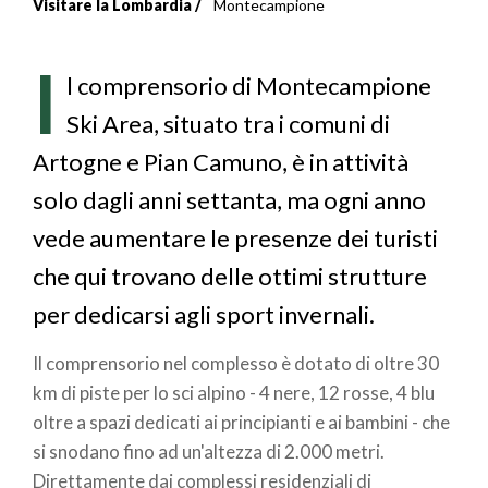
Visitare la Lombardia
Montecampione
Briciole
di
I
l comprensorio di Montecampione
pane
Ski Area, situato tra i comuni di
Artogne e Pian Camuno, è in attività
solo dagli anni settanta, ma ogni anno
vede aumentare le presenze dei turisti
che qui trovano delle ottimi strutture
per dedicarsi agli sport invernali.
Il comprensorio nel complesso è dotato di oltre 30
km di piste per lo sci alpino - 4 nere, 12 rosse, 4 blu
oltre a spazi dedicati ai principianti e ai bambini - che
si snodano fino ad un'altezza di 2.000 metri.
Direttamente dai complessi residenziali di