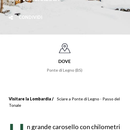
CONDIVIDI
DOVE
Ponte di Legno (BS)
Visitare la Lombardia
Sciare a Ponte di Legno - Passo del
Briciole
Tonale
di
pane
n grande carosello con chilometri