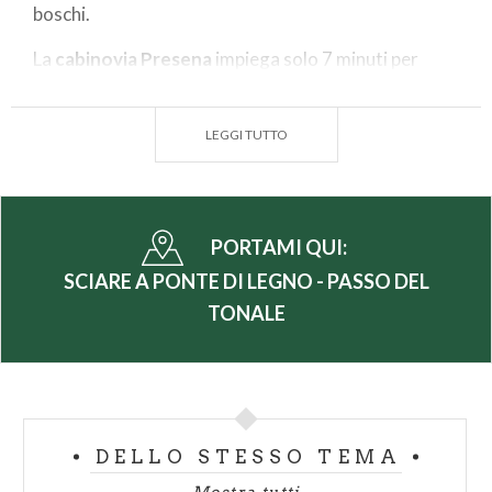
boschi.
La
cabinovia Presena
impiega solo 7 minuti per
collegare i 2.585 metri del Passo Paradiso ai 3.000
metri del Passo Presena, dove il panorama si apre
LEGGI TUTTO
fino al Pian di Neve, il più vasto ghiacciaio delle Alpi
italiane. Se si parte da Ponte di Legno, il percorso in
cabinovia dura 27 minuti: in meno di mezz’ora si
possono raggiungere le nevi perenni del
Presena
da
PORTAMI QUI:
dove parte l’entusiasmante “non stop” di 11 km. Nel
SCIARE A PONTE DI LEGNO - PASSO DEL
comprensorio è possibile sciare anche in notturna.
TONALE
Se le piste del
ghiacciaio Presena
permettono di
divertirsi sugli sci da autunno a primavera inoltrata,
le piste di Ponte di Legno e di Temù si diapano tra
tracciati emozionanti all’interno del bosco.
DELLO STESSO TEMA
Ponte di Legno-Tonale è un paradiso anche per gli