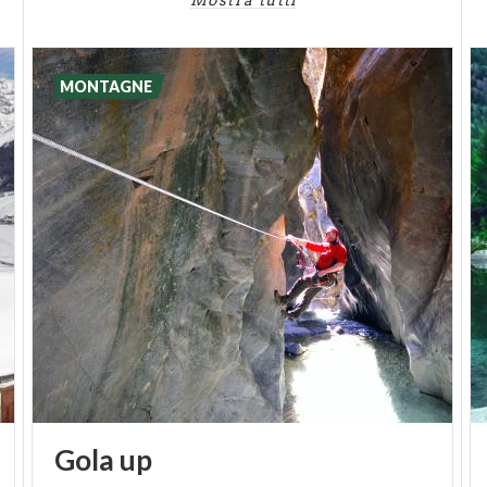
Mostra tutti
snowboarder che possono provare l’
Adamello
Snowpark Tonale
con i suoi tracks per rider esperti,
un park per principianti e una pista da skicross.
MONTAGNE
Gola
up