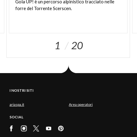
Gola
UP!
è
un
percorso
alpinistico
tracciato
nelle
forre
del
Torrente
Scerscen.
1
20
I NOSTRI SITI
ariaspa.it
Area operatori
SOCIAL