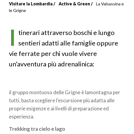
Visitare la Lombardia
Active & Green
La Valsassina e
Briciole
le Grigne
di
I
pane
tinerari attraverso boschi e lungo
sentieri adatti alle famiglie oppure
vie ferrate per chi vuole vivere
un’avventura più adrenalinica:
il gruppo montuoso delle Grigne è lamontagna per
tutti, basta scegliere l’escursione più adatta alle
proprie esigenze e ai livelli di preparazione ed
esperienza.
Trekking tra cielo e lago