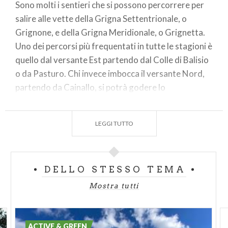
Sono molti i sentieri che si possono percorrere per
salire alle vette della Grigna Settentrionale, o
Grignone, e della Grigna Meridionale, o Grignetta.
Uno dei percorsi più frequentati in tutte le stagioni è
quello dal versante Est partendo dal Colle di Balisio
o da Pasturo. Chi invece imbocca il versante Nord,
partendo da Cainallo, si potrà godere lo
spettacolare passaggio dalla cresta di Piancaformia
o seguire la via della Ganda che, passando dal
LEGGI TUTTO
rifugio Bogani, attraversa la Conca di Moncodeno.
Le ascese più impegnative sono quelle sul versante
Ovest partendo dal rifugio Bietti, lungo la via del
DELLO STESSO TEMA
Guzzi, oppure seguendo il “Caminetto” o
l’emozionante ferrata del Sasso dei Carbonari.
Mostra tutti
Di rifugio in rifugio
Dai Piani dei Resinelli parte una comoda e piacevole
ACTIVE & GREEN