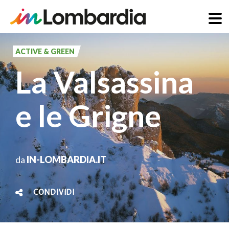
Salta
al
ACTIVE & GREEN
contenuto
La Valsassina
principale
e le Grigne
da
IN-LOMBARDIA.IT
CONDIVIDI