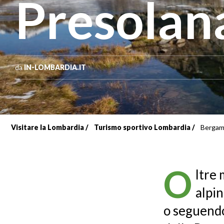
Presolan
da
IN-LOMBARDIA.IT
Visitare la Lombardia
Turismo sportivo Lombardia
Bergamo
Briciole
di
O
ltre 
pane
alpin
o seguendo