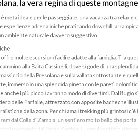
olana, la vera regina di queste montagne
 è meta ideale per le passeggiate, una vacanza tra relax e 
e esperienze adrenaliniche praticando downhill, arrampicat
un ambiente naturale davvero suggestivo.
iche
 offre molte escursioni facili e adatte alla famiglia. Tra que
i cammino alla Baita Cassinelli, dove si gode di una splendida
assiccio della Presolana e sulla vallata sottostante e quell
rte, immerso in una splendida pineta con le pareti dolomiti
 anche i più piccoli avranno modo di divertirsi. Dal ifugio 
iero delle Farfalle, attrezzato con apposite bacheche illust
ralistiche della zona. Per chi ama i trekking più grintosi c’è 
Grem dal Colle di Zambla, un sentiero molto bello che port
 monti partendo dal Passo Zambla. Lungo il sentiero si inco
 porta al Rifugio Alpe Grem. Un’altra lunga, ma appagante