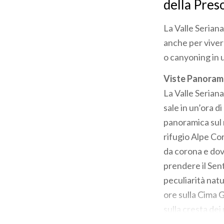
della Pres
La Valle Seriana
anche per viver
o canyoning in 
Viste Panoram
La Valle Seriana
sale in un’ora d
panoramica sul m
rifugio Alpe Co
da corona e dove
prendere il Sent
peculiarità natu
ore sulla Cima 
sulla cresta dei
diramazione che