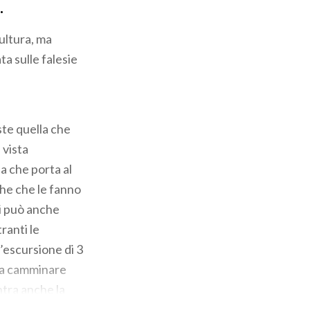
.
cultura, ma
a sulle falesie
ste quella che
 vista
a che porta al
che che le fanno
si può anche
ranti le
l’escursione di 3
a a camminare
ntra anche la
 escursione è