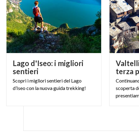
mountain bike ch
della Valle Seria
lungo il Serio d
trekking ciclist
passando per Cl
Orobie.
Lago d'Iseo: i migliori
Valtel
Pura adrenalina
sentieri
terza 
A Fiumenero, bo
Scopri
i
migliori
sentieri
del
Lago
Continuando
forra adatta per
d’Iseo
con
la
nuova
guida
trekking!
scoperta de
l’emozione di un
questo trekking
preferisce il v
ottimi punti di 
Rovetta propongo