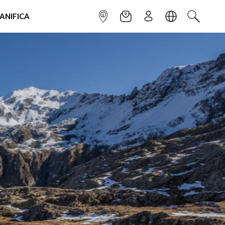
IANIFICA
INFOPOINT
NEWSLETTER
ISCRIVITI
LINGUA
CERCA