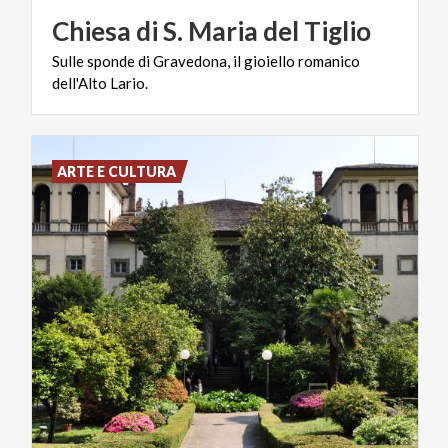
Chiesa
di
S.
Maria
del
Tiglio
Sulle
sponde
di
Gravedona,
il
gioiello
romanico
dell'Alto
Lario.
ARTE E CULTURA