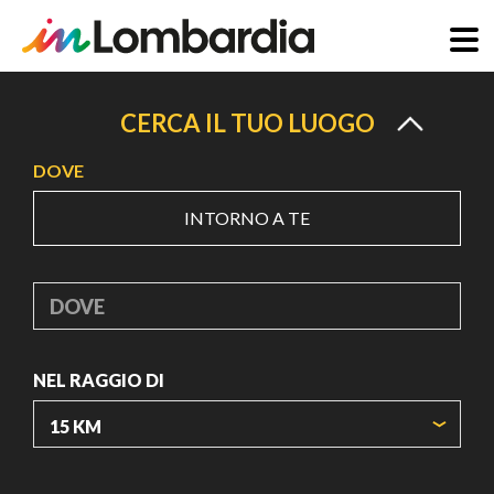
Salta
al
CERCA IL TUO LUOGO
contenuto
DOVE
principale
INTORNO A TE
DOVE
NEL RAGGIO DI
ORIGIN COORDINATES