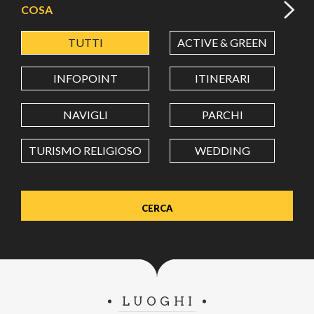
COSA
TUTTI
ACTIVE & GREEN
A
LATITUDINE
INFOPOINT
ITINERARI
LONGITUDINE
NAVIGLI
PARCHI
TURISMO RELIGIOSO
WEDDING
Value in decimal degrees. Use dot (.) as decimal separator.
LUOGHI