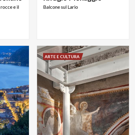
rocce
e
il
Balcone
sul
Lario
ARTE E CULTURA