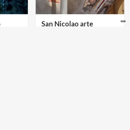
o
San Nicolao arte
contemporanea
er
scoprire
ti"
Un
luogo,
due
spazi:
scopri
a
Bellano,
San
Nicolao
arte
contemporanea
ARTE E CULTURA