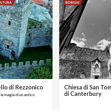
ULTURA
BORGHI
llo
di
Rezzonico
Chiesa di San T
di Canterbury
la
magia
di
un
antico