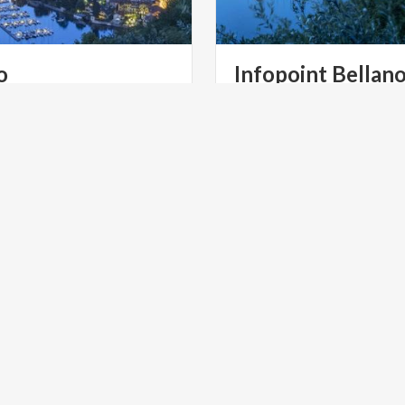
o
Infopoint
Bellan
teressanti attrattori
Vieni
all'Infopoint
Bellano
p
turali, è anche ottimo punto
di
più
su
"Il
paese
degli
artis
di partenza per escursioni sul lago di Como e nell’entroterra.
 GREEN
ARTE E CULTURA