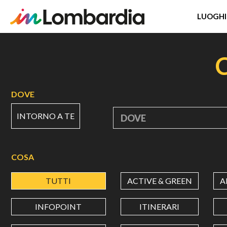
LUOGHI
Salta
al
contenuto
principale
DOVE
INTORNO A TE
DOVE
COSA
TUTTI
ACTIVE & GREEN
A
INFOPOINT
ITINERARI