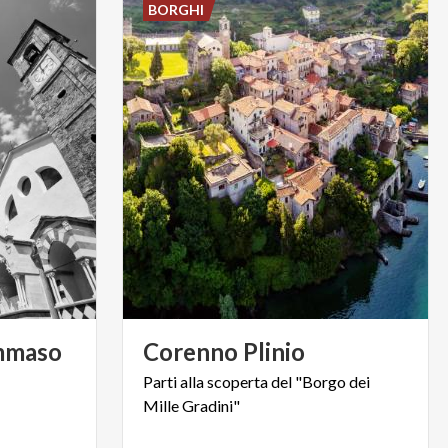
BORGHI
ommaso
Corenno
Plinio
Parti
alla
scoperta
del
"Borgo
dei
Mille
Gradini"