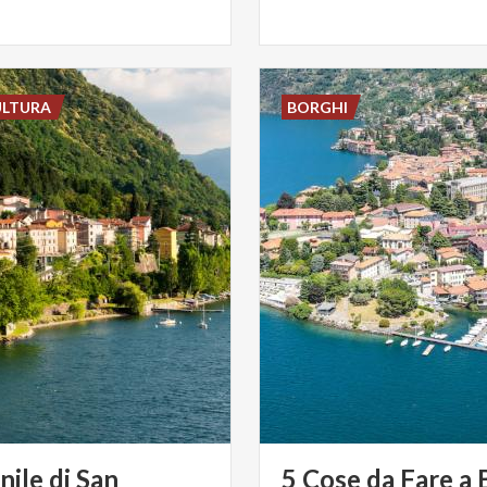
ULTURA
BORGHI
ile di San
5
Cose
da
Fare
a