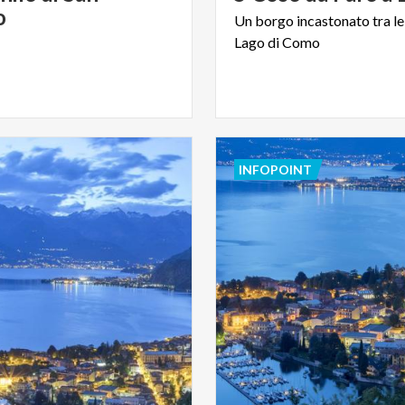
o
Un
borgo
incastonato
tra
le
Lago
di
Como
INFOPOINT