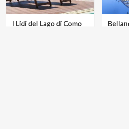
I
Lidi
del
Lago
di
Como
Bellan
Il
meritato
relax
e
confort
con
i
pieni
Oltre ad in
ammollo
nel
Lago
di
Como
storico-cul
ARTE E CULTURA
ACTIVE &