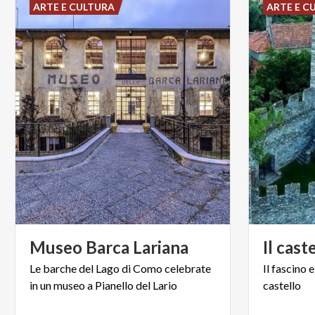
ARTE E CULTURA
ARTE E C
Museo
Barca
Lariana
Il
caste
Le
barche
del
Lago
di
Como
celebrate
Il
fascino
e
in
un
museo
a
Pianello
del
Lario
castello