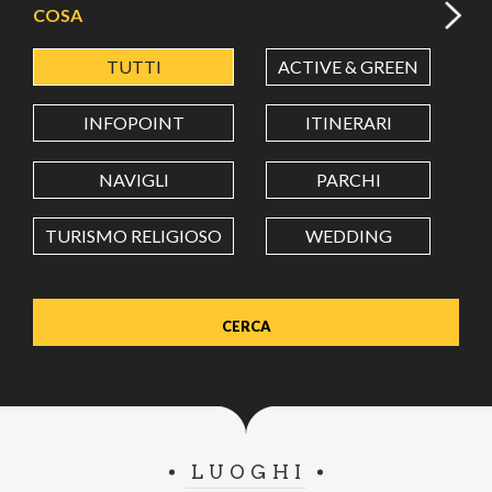
COSA
TUTTI
ACTIVE & GREEN
A
LATITUDINE
INFOPOINT
ITINERARI
LONGITUDINE
NAVIGLI
PARCHI
TURISMO RELIGIOSO
WEDDING
Value in decimal degrees. Use dot (.) as decimal separator.
LUOGHI