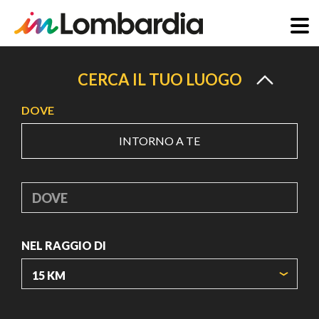
Salta
al
CERCA IL TUO LUOGO
contenuto
DOVE
principale
INTORNO A TE
DOVE
NEL RAGGIO DI
ORIGIN COORDINATES