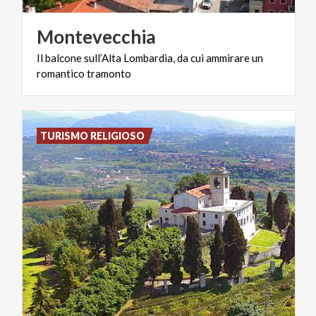
Montevecchia
Il
balcone
sull’Alta
Lombardia,
da
cui
ammirare
un
romantico
tramonto
TURISMO RELIGIOSO