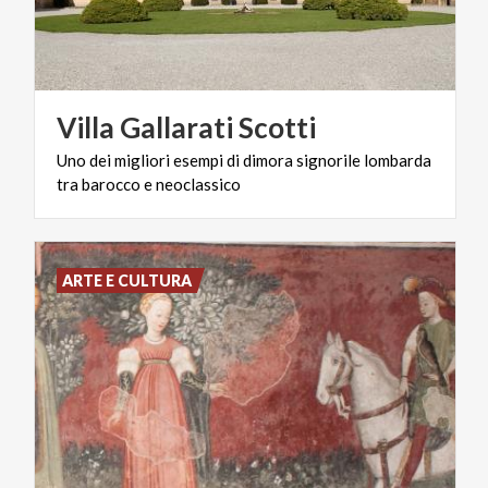
Villa
Gallarati
Scotti
Uno
dei
migliori
esempi
di
dimora
signorile
lombarda
tra
barocco
e
neoclassico
ARTE E CULTURA