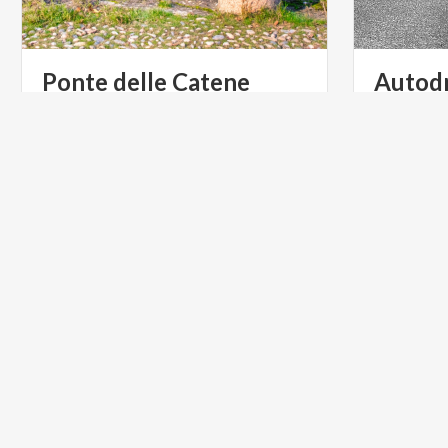
Ponte
delle
Catene
Autod
Monz
Sport
moto
TURISMO RELIGIOSO
ARTE E C