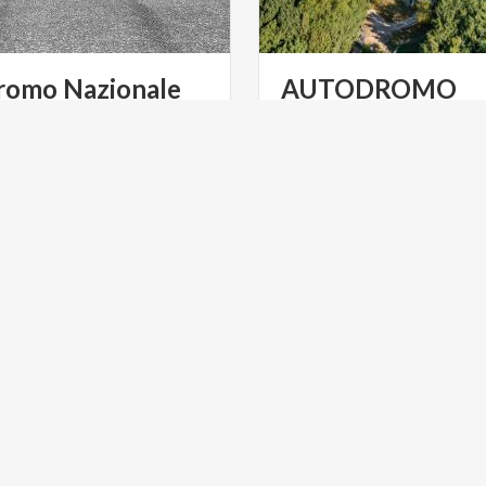
romo Nazionale
AUTODROMO
a
NAZIONALE M
ri
ed
alta
velocità
ULTURA
ARTE E CULTURA