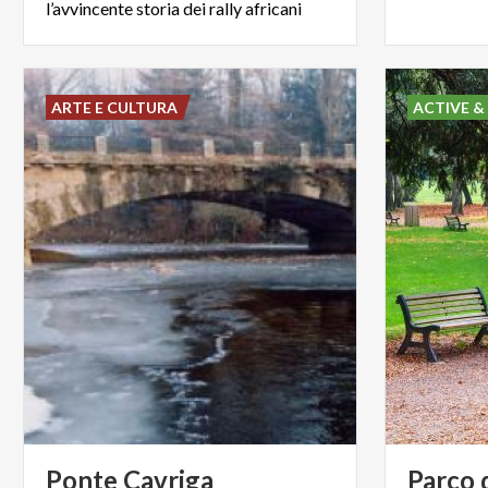
l’avvincente storia dei rally africani
ARTE E CULTURA
ACTIVE &
Ponte
Cavriga
Parco