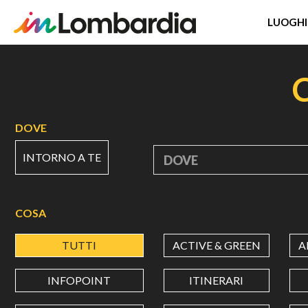
LUOGHI
Salta
al
contenuto
principale
DOVE
INTORNO A TE
DOVE
COSA
TUTTI
ACTIVE & GREEN
A
INFOPOINT
ITINERARI