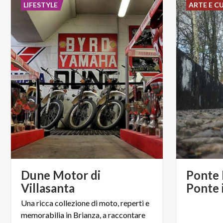
LIFESTYLE
ARTE E C
Dune Motor di
Ponte 
Villasanta
Ponte 
Una ricca collezione di moto, reperti e
memorabilia in Brianza, a raccontare