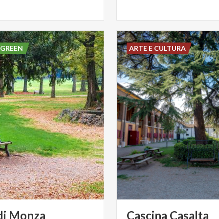
 GREEN
ARTE E CULTURA
di
Monza
Cascina
Casalta