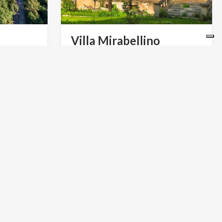
Villa
Mirabellino
ONZA
Storica dépendance degli ospiti del
cenacolo letterario e musicale del
Cardinale Angelo Maria Durini al Mirabello
ARTE E CULTURA