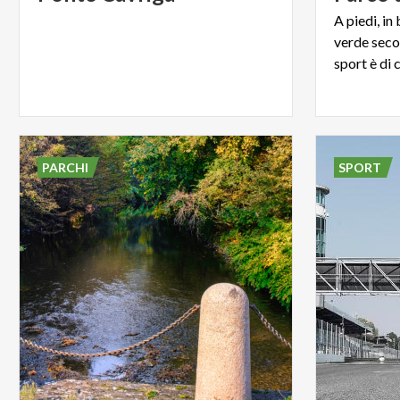
A piedi, in
verde seco
PARCHI
SPORT