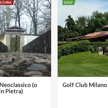
ULTURA
GOLF
Neoclassico (o
Golf
Club
Milano
in Pietra)