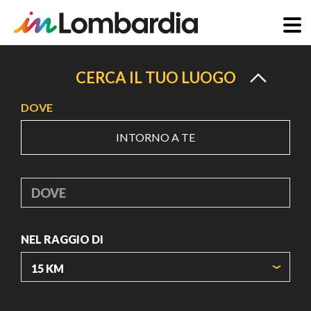
Salta
al
CERCA IL TUO LUOGO
contenuto
DOVE
principale
INTORNO A TE
DOVE
NEL RAGGIO DI
ORIGIN COORDINATES