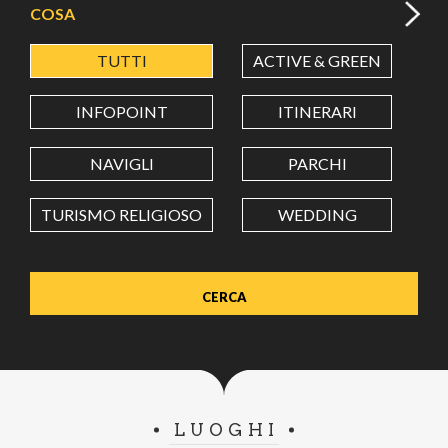
COSA
TUTTI
ACTIVE & GREEN
A
LATITUDINE
INFOPOINT
ITINERARI
LONGITUDINE
NAVIGLI
PARCHI
TURISMO RELIGIOSO
WEDDING
Value in decimal degrees. Use dot (.) as decimal separator.
LUOGHI