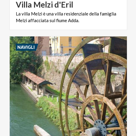
Villa
Melzi
d'Eril
La
villa
Melzi
è
una
villa
residenziale
della
famiglia
Melzi
affacciata
sul
fiume
Adda.
NAVIGLI