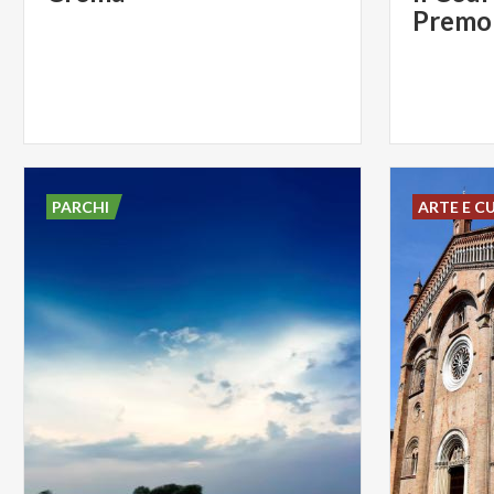
Premol
PARCHI
ARTE E C