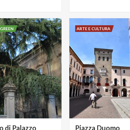
 GREEN
ARTE E CULTURA
o di Palazzo
Piazza
Duomo