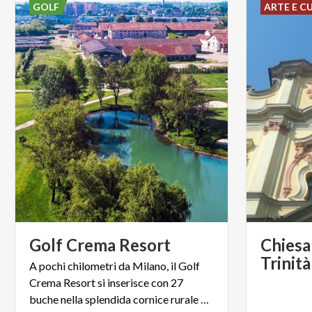
GOLF
ARTE E C
Golf
Crema
Resort
Chiesa
Trinità
A pochi chilometri da Milano, il Golf
Crema Resort si inserisce con 27
buche nella splendida cornice rurale del Podere d’Ombriano.