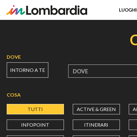
LUOGHI
Salta
al
contenuto
principale
DOVE
INTORNO A TE
DOVE
COSA
TUTTI
ACTIVE & GREEN
A
INFOPOINT
ITINERARI