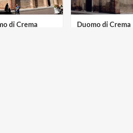
mo
di
Crema
Duomo
di
Crema
Il Duomo di Crema, intitolat
Vergine Assunta, è fra i mo
antichi e di interesse storico
ULTURA
ARTE E CULTURA