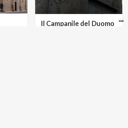
Il Campanile del Duomo
di Crema
o alla
numenti più
Scopri il Campanile del Duomo di
 della città
Crema: un viaggio nell'architettura
gotica lombarda e una vista mozzafiato sulla città
ARTE E CULTURA