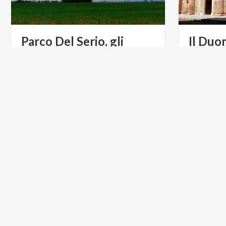
Parco Del Serio, gli
Il
Duo
itinerari dalla A35
ARTE E CULTURA
ARTE E C