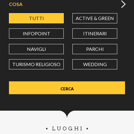
COSA
TUTTI
ACTIVE & GREEN
A
LATITUDINE
INFOPOINT
ITINERARI
LONGITUDINE
NAVIGLI
PARCHI
TURISMO RELIGIOSO
WEDDING
Value in decimal degrees. Use dot (.) as decimal separator.
LUOGHI