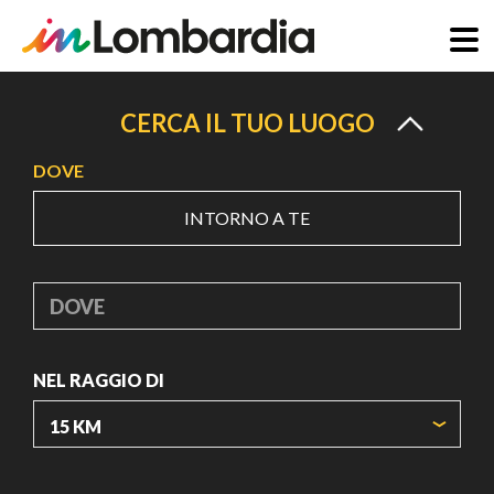
Salta
al
CERCA IL TUO LUOGO
contenuto
DOVE
principale
INTORNO A TE
DOVE
NEL RAGGIO DI
ORIGIN COORDINATES