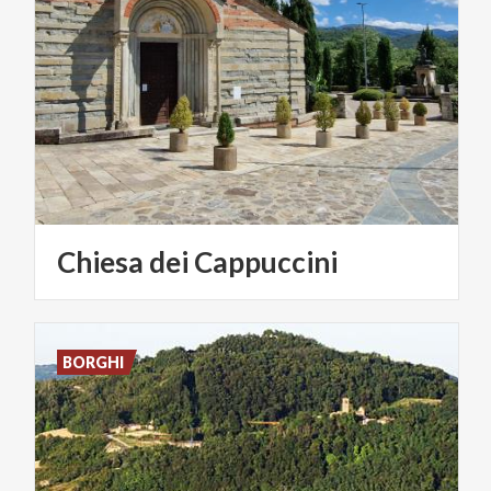
Chiesa
dei
Cappuccini
BORGHI