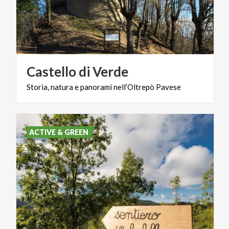
Castello
di
Verde
Storia,
natura
e
panorami
nell’Oltrepò
Pavese
ACTIVE & GREEN