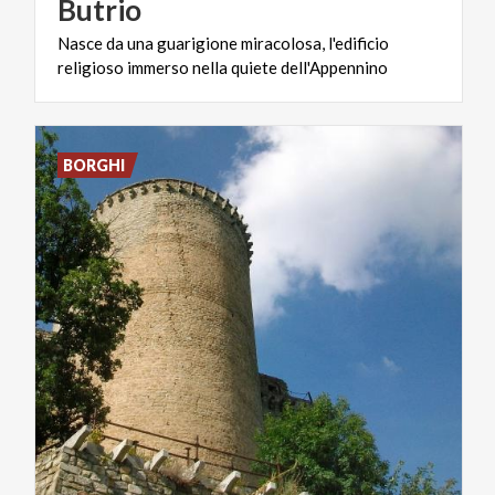
Butrio
Nasce
da
una
guarigione
miracolosa,
l'edificio
religioso
immerso
nella
quiete
dell'Appennino
BORGHI