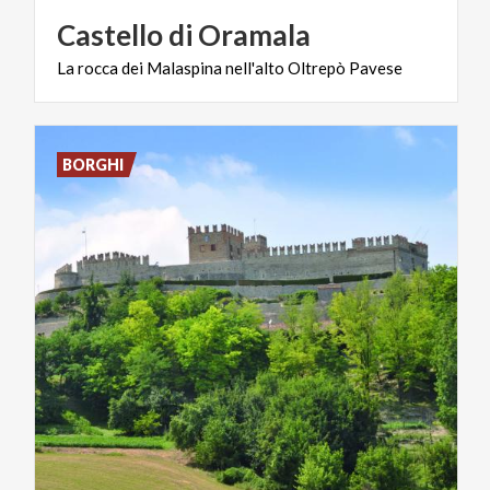
Castello
di
Oramala
La
rocca
dei
Malaspina
nell'alto
Oltrepò
Pavese
BORGHI