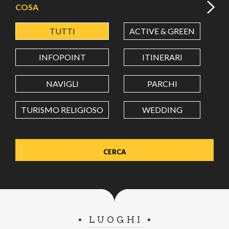
COSA
TUTTI
ACTIVE & GREEN
A
LATITUDINE
INFOPOINT
ITINERARI
LONGITUDINE
NAVIGLI
PARCHI
TURISMO RELIGIOSO
WEDDING
Value in decimal degrees. Use dot (.) as decimal separator.
LUOGHI