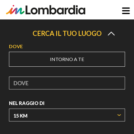
Salta
al
CERCA IL TUO LUOGO
contenuto
DOVE
principale
INTORNO A TE
DOVE
NEL RAGGIO DI
ORIGIN COORDINATES