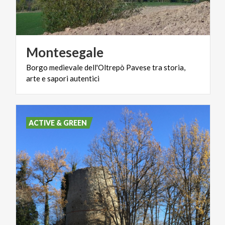
Montesegale
Borgo
medievale
dell'Oltrepò
Pavese
tra
storia,
arte
e
sapori
autentici
ACTIVE & GREEN