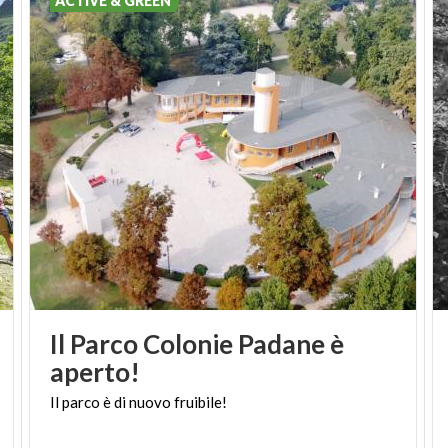
ACTIVE & GREEN
Il Parco Colonie Padane è
aperto!
Il
parco
è
di
nuovo
fruibile!