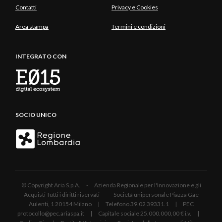
Contatti
Privacy e Cookies
Area stampa
Termini e condizioni
INTEGRATO CON
SOCIO UNICO
© Copyright Aria S.p.A. - Azienda Regionale per l'Innovazione e gli
Acquisti Tutti i diritti riservati - Società unipersonale Piazza Gae
Aulenti, 1 20154 Milano | Telefono 39.02 39331.1 | PEC
protocollo@pec.ariaspa.it | Capitale sociale 25.000.000,00 € i.v. |