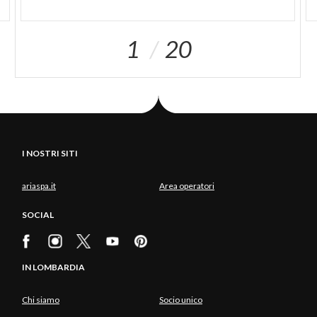
1
20
I NOSTRI SITI
ariaspa.it
Area operatori
SOCIAL
IN LOMBARDIA
Chi siamo
Socio unico