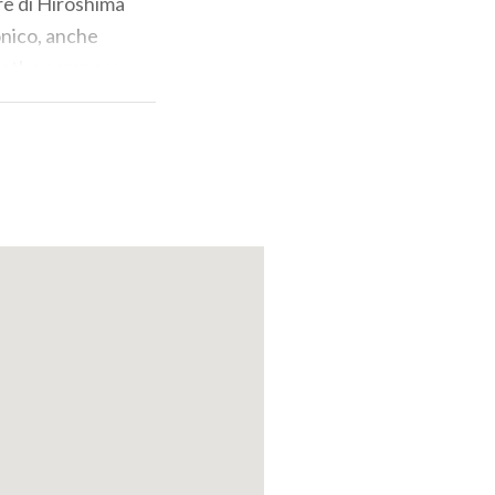
re di Hiroshima
conico, anche
 Goethe compose
anche una