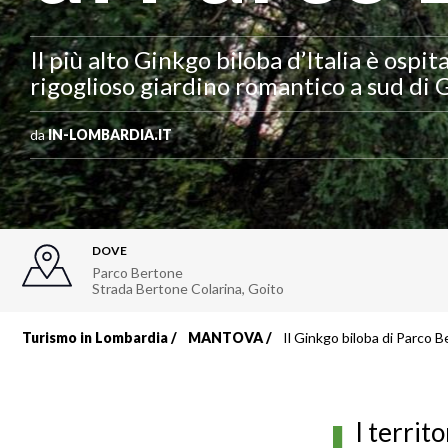
Il più alto Ginkgo biloba d’Italia è ospi
rigoglioso giardino romantico a sud di G
da
IN-LOMBARDIA.IT
DOVE
Parco Bertone
Strada Bertone Colarina
,
Goito
Turismo in Lombardia
MANTOVA
Il Ginkgo biloba di Parco 
Briciole
di
l territ
pane