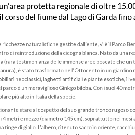
un’area protetta regionale di oltre 15.0
l corso del fiume dal Lago di Garda fino 
ricchezze naturalistiche gestite dall’ente, vi è il Parco Ber
ro di reintroduzione della cicogna bianca. Nato da una re
na (rara testimonianza delle immense aree boscate che un
ianura), è stato trasformato nell’Ottocento in un giardino 
obiliari neoclassici, laghetti artificiali e piante esotiche, il v
 parco è un meraviglioso Ginkgo biloba. Con i suoi 40 metri
are più alto in Italia della specie.
onante stare al cospetto del suo grande tronco rugoso c
i 4 metri e mezzo (diametro 145 cm), soprattutto nei mesi 
 tinge di giallo. L’albero, ritenuto sacro in oriente, racchiu