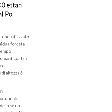
00 ettari
al Po.
tone, utilizzato
sidua foresta
 tempo
romantico. Tra i
ero
 di altezza è
on
autunnali,
de in sé un