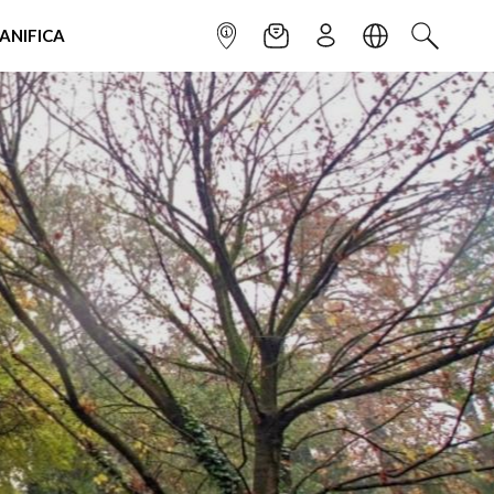
IANIFICA
INFOPOINT
NEWSLETTER
ISCRIVITI
LINGUA
CERCA