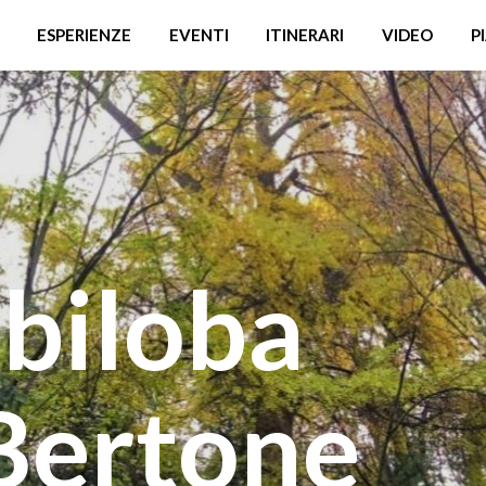
ESPERIENZE
EVENTI
ITINERARI
VIDEO
P
 biloba
 Bertone