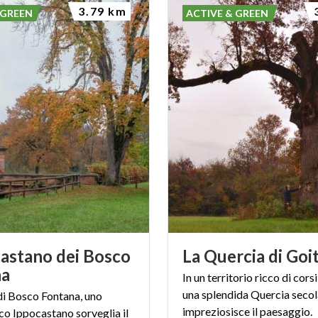
3.79 km
 GREEN
ACTIVE & GREEN
castano dei Bosco
La
Quercia
di
Goi
na
In un territorio ricco di cors
una splendida Quercia secol
di Bosco Fontana, uno
impreziosisce il paesaggio.
co Ippocastano sorveglia il