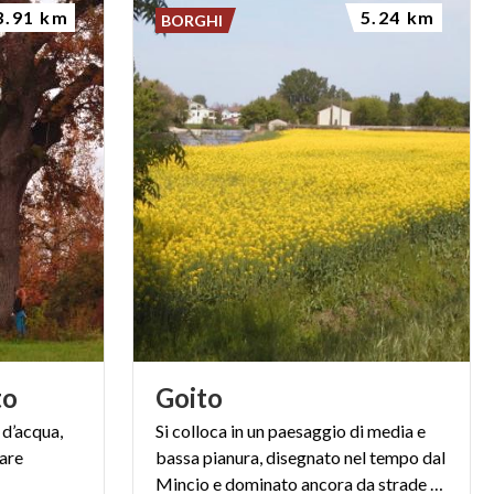
3.91 km
5.24 km
BORGHI
to
Goito
i d’acqua,
Si colloca in un paesaggio di media e
are
bassa pianura, disegnato nel tempo dal
Mincio e dominato ancora da strade campestri, canali e rogge