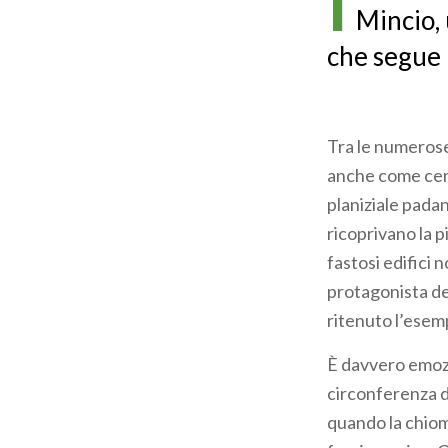
I
Mincio, 
che segue i
Tra le numerose 
anche come cent
planiziale pada
ricoprivano la p
fastosi edifici n
protagonista del
ritenuto l’esempl
È davvero emozi
circonferenza d
quando la chioma