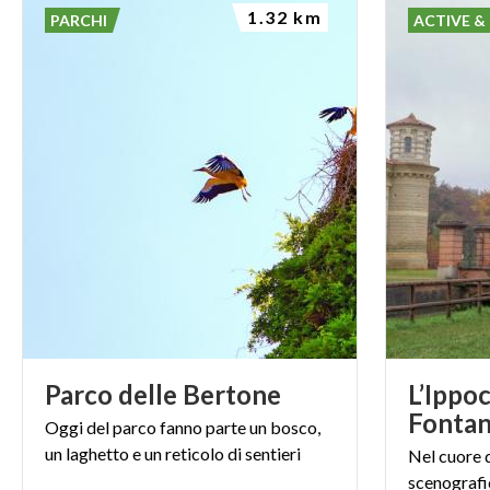
1.32 km
PARCHI
ACTIVE &
Parco
delle
Bertone
L’Ippo
Fonta
Oggi
del
parco
fanno
parte
un
bosco,
un
laghetto
e
un
reticolo
di
sentieri
Nel cuore 
scenografi