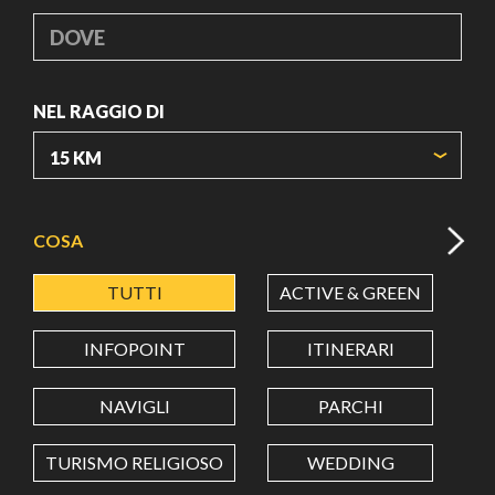
DOVE
NEL RAGGIO DI
ORIGIN COORDINATES
COSA
TUTTI
ACTIVE & GREEN
A
LATITUDINE
INFOPOINT
ITINERARI
LONGITUDINE
NAVIGLI
PARCHI
TURISMO RELIGIOSO
WEDDING
Value in decimal degrees. Use dot (.) as decimal separator.