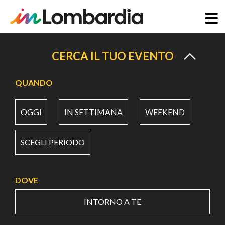
Salta
al
CERCA IL TUO EVENTO
contenuto
principale
QUANDO
OGGI
IN SETTIMANA
WEEKEND
SCEGLI PERIODO
DOVE
INTORNO A TE