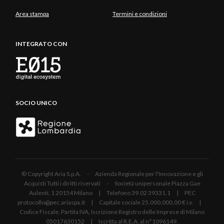
Area stampa
Termini e condizioni
INTEGRATO CON
SOCIO UNICO
© Copyright Aria S.p.A. - Azienda Regionale per l'Innovazione e gli
Acquisti Tutti i diritti riservati - Società unipersonale Piazza Gae
Aulenti, 1 20154 Milano | Telefono 39.02 39331.1 | PEC
protocollo@pec.ariaspa.it | Capitale sociale 25.000.000,00 € i.v. |
Codice Fiscale, Partita IVA, Iscrizione Registro delle Imprese di Milano
05017630152 | Iscritta al R.E.A. al n°1096149.