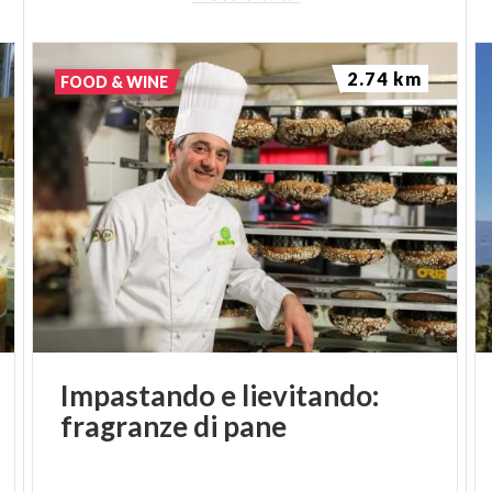
2.74 km
FOOD & WINE
Impastando
e
lievitando:
fragranze
di
pane