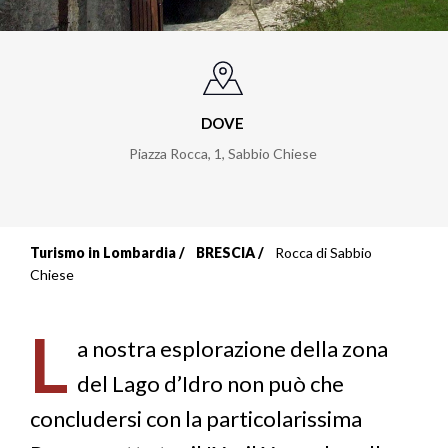
DOVE
Piazza Rocca, 1
,
Sabbio Chiese
Turismo in Lombardia
BRESCIA
Rocca di Sabbio
Briciole
Chiese
di
L
pane
a nostra esplorazione della zona
del Lago d’Idro non può che
concludersi con la particolarissima