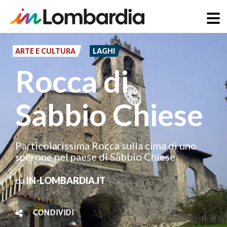
Salta
al
ARTE E CULTURA
LAGHI
contenuto
Rocca di
principale
Sabbio Chiese
Particolarissima Rocca sulla cima di uno
sperone nel paese di Sabbio Chiese
da
IN-LOMBARDIA.IT
CONDIVIDI