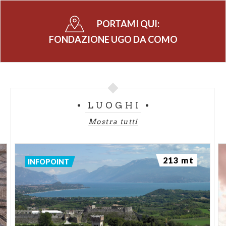
straordinaria
Biblioteca
, ricca di circa 52.000 titoli.
PORTAMI QUI:
Gli esemplari di maggior pregio e rarità spaziano tra
il XII e il XIX secolo; il fondo comprende pure una
FONDAZIONE UGO DA COMO
nutrita raccolta di disegni e stampe, pergamene,
documenti svariati e, non per ultime, le 48 lettere
che il poeta
Ugo Foscolo
scrisse all'amata contessa
bresciana
Marzia Martinengo
.
LUOGHI
Proprio per ospitare l'amatissima collezione di libri,
Mostra tutti
Ugo Da Como fece costruire nel 1923, ancora in
forme rinascimentali, un nuovo e curioso edificio.
213 mt
Lungo il percorso di visita si incontrano anche
INFOPOINT
importanti testimonianze della scuola pittorica
bresciana: tre strappi da affresco della bottega di
Girolamo Romanino
, una tavoletta di Paolo da
Caylina il Giovane, una tela di Luca Mombello e