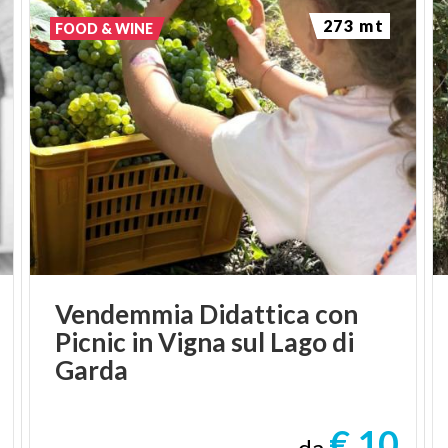
273 mt
FOOD & WINE
Vendemmia Didattica con
Picnic in Vigna sul Lago di
Garda
€ 10
da