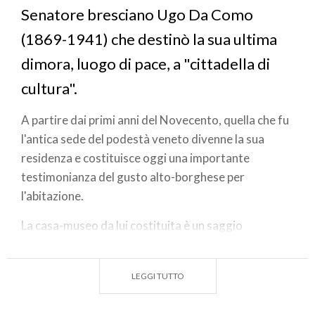
Senatore bresciano Ugo Da Como
(1869-1941) che destinò la sua ultima
dimora, luogo di pace, a "cittadella di
cultura".
A partire dai primi anni del Novecento, quella che fu
l'antica sede del podestà veneto divenne la sua
residenza e costituisce oggi una importante
testimonianza del gusto alto-borghese per
l'abitazione.
La casa-museo da lui costituita è un saggio
eloquente del gusto collezionistico d'inizio secolo.
La suggestiva visita guidata permette di
LEGGI TUTTO
attraversare i venti ambienti completamente
arredati della dimora che accoglie pure una