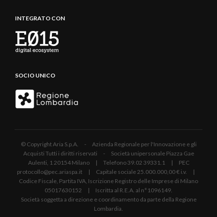
INTEGRATO CON
SOCIO UNICO
© Copyright Aria S.p.A. - Azienda Regionale per l'Innovazione e gli
Acquisti Tutti i diritti riservati - Società unipersonale Piazza Gae
Aulenti, 1 20154 Milano | Telefono 39.02 39331.1 | PEC
protocollo@pec.ariaspa.it | Capitale sociale 25.000.000,00 € i.v. |
Codice Fiscale, Partita IVA, Iscrizione Registro delle Imprese di Milano
05017630152 | Iscritta al R.E.A. al n°1096149.
Società soggetta a direzione e coordinamento da parte della Regione
Lombardia.