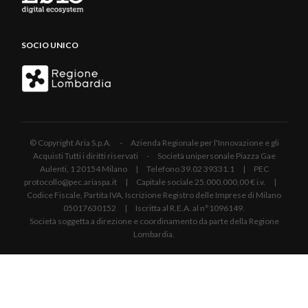
SOCIO UNICO
© Copyright Aria S.p.A. - Azienda Regionale per l'Innovazione e gli
Acquisti Tutti i diritti riservati - Società unipersonale Piazza Gae
Aulenti, 1 20154 Milano | Telefono 39.02 39331.1 | PEC
protocollo@pec.ariaspa.it | Capitale sociale 25.000.000,00 € i.v. |
Codice Fiscale, Partita IVA, Iscrizione Registro delle Imprese di Milano
05017630152 | Iscritta al R.E.A. al n°1096149.
Società soggetta a direzione e coordinamento da parte della Regione
Lombardia.