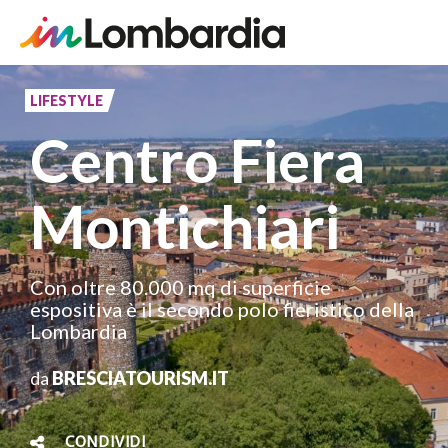
Salta
al
LIFESTYLE
contenuto
Centro Fiera
principale
Montichiari
Con oltre 80.000 mq di superficie
espositiva è il secondo polo fieristico della
Lombardia
da
BRESCIATOURISM.IT
CONDIVIDI