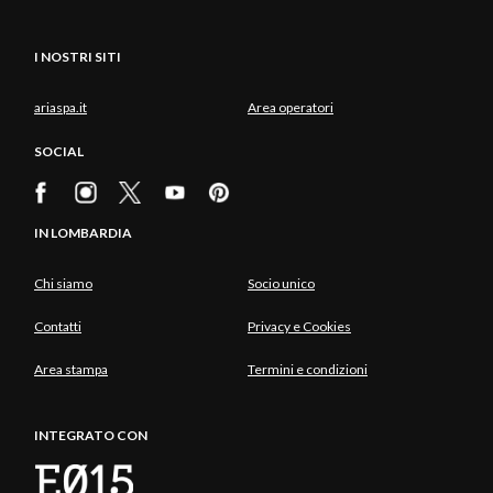
I NOSTRI SITI
ariaspa.it
Area operatori
SOCIAL
IN LOMBARDIA
Chi siamo
Socio unico
Contatti
Privacy e Cookies
Area stampa
Termini e condizioni
INTEGRATO CON