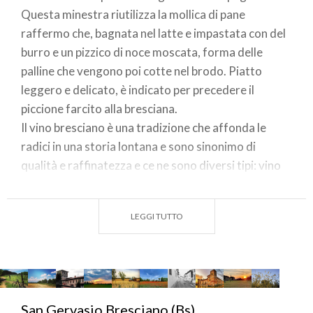
Questa minestra riutilizza la mollica di pane
raffermo che, bagnata nel latte e impastata con del
burro e un pizzico di noce moscata, forma delle
palline che vengono poi cotte nel brodo. Piatto
leggero e delicato, è indicato per precedere il
piccione farcito alla bresciana.
Il vino bresciano è una tradizione che affonda le
radici in una storia lontana e sono sinonimo di
qualità e raffinatezza e ce ne sono diversi tipi: vino
rosso, bianco, rosato e spumante. Per tutte le
occasioni. Uno dei vini tipici della pianura bresciana è
LEGGI TUTTO
il
Capriano del Colle o Trebbiano doc.
PH IG: @ALEXGLEBCHUK
San Gervasio Bresciano (Bs)