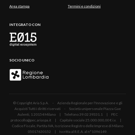
Area stampa
Termini e condizioni
INTEGRATO CON
SOCIO UNICO
© Copyright Aria S.p.A. - Azienda Regionale per l'Innovazione e gli
Acquisti Tutti i diritti riservati - Società unipersonale Piazza Gae
Aulenti, 1 20154 Milano | Telefono 39.02 39331.1 | PEC
protocollo@pec.ariaspa.it | Capitale sociale 25.000.000,00 € i.v. |
Codice Fiscale, Partita IVA, Iscrizione Registro delle Imprese di Milano
05017630152 | Iscritta al R.E.A. al n°1096149.