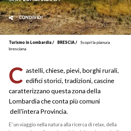
CONDIVIDI
Turismo in Lombardia
BRESCIA
Scopri la pianura
Briciole
bresciana
di
C
pane
astelli, chiese, pievi, borghi rurali,
edifici storici, tradizioni, cascine
caratterizzano questa zona della
Lombardia che conta più comuni
dell’intera Provincia.
E’ un viaggio nella natura alla ricerca di relax, della