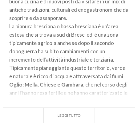
buona cucina e di nuovi posti da visitare in un mix di
antiche tradizioni, culturali ed enogastronomiche da
scoprire e da assaporare.
La pianura bresciana o bassa bresciana è un’area
estesa che si trova a sud di Bresci ed è una zona
tipicamente agricola anche se dopo il secondo
dopoguerra ha subito cambiamenti con un
incremento dell’attività industriale e terziaria.
Tipicamente pianeggiante questo territorio, verde
e naturale è ricco di acqua e attraversata dai fiumi
Oglio; Mella, Chiese e Gambara
, che nel corso degli
anni l’hanno resa fertile e ne hanno caratterizzato le
vicende storiche.
La pianura bresciana ha un ambiente naturale ideale
LEGGI TUTTO
per itinerari immersi nel verde, percorsi naturalistici
che, snodandosi tra parchi e riserve lungo i corsi dei
fiumi, raccontano l’essenza del territorio.