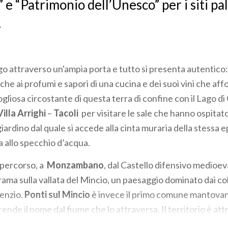
e “Patrimonio dell’Unesco” per i siti pala
.
rgo attraverso un'ampia porta e tutto si presenta autentico
he ai profumi e sapori di una cucina e dei suoi vini che aff
ogliosa circostante di questa terra di confine con il Lago d
Villa Arrighi
–
Tacoli
per visitare le sale che hanno ospita
giardino dal quale si accede alla cinta muraria della stessa 
ta allo specchio d’acqua.
 percorso, a
Monzambano
, dal Castello difensivo medioev
ma sulla vallata del Mincio, un paesaggio dominato dai col
lenzio.
Ponti sul Mincio
è invece il primo comune mantovan
ende il nome dal fiume che lo attraversa. Il territorio è at
per un emozionante percorso tra disfide in armi e devozione