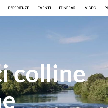
ESPERIENZE
EVENTI
ITINERARI
VIDEO
P
i colline
he