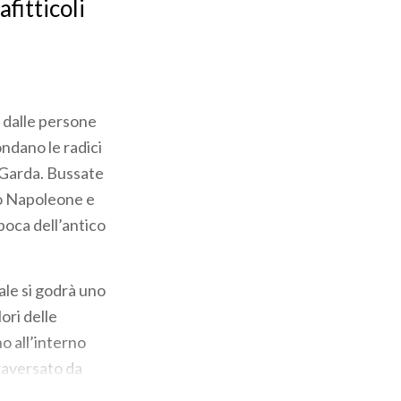
fitticoli
: dalle persone
ondano le radici
i Garda. Bussate
to Napoleone e
epoca dell’antico
ale si godrà uno
ori delle
o all’interno
traversato da
 religiosa ma