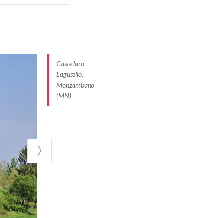
r accostamenti
 mura del
 uno dei massimi
Castellaro
orate da
Lagusello,
Monzambano
 un giardino
(MN)
i.
coprire le