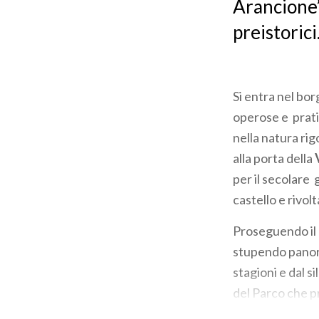
Arancione” 
preistorici
Si entra nel bo
operose e pratic
nella natura rig
alla porta della
per il secolare 
castello e rivol
Proseguendo il
stupendo panora
stagioni e dal si
del Parco che pr
piste ciclabili 