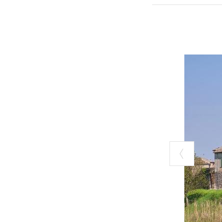
sempre all'inse
inaspettati.
Anche il centro 
castello e all’i
esiti dell’archi
pregevoli decor
all’italiana che
c
Testo a cu
abilitata
C
Se questo 
sue varie p