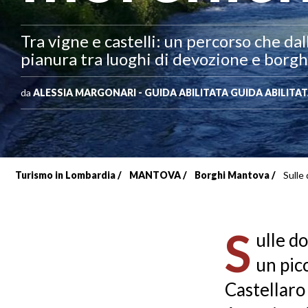
Tra vigne e castelli: un percorso che da
pianura tra luoghi di devozione e borgh
da
ALESSIA MARGONARI - GUIDA ABILITATA GUIDA ABILI
Turismo in Lombardia
MANTOVA
Borghi Mantova
Sulle 
Briciole
di
S
ulle d
pane
un pic
Castellaro 