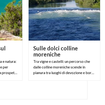
sul
Sulle dolci colline
moreniche
a e natura:
Tra vigne e castelli: un percorso che
re per
dalle colline moreniche scende in
ammirare il Lago di Como da prospettive uniche.
pianura tra luoghi di devozione e borghi murati