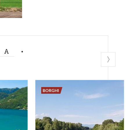
MA
BORGHI