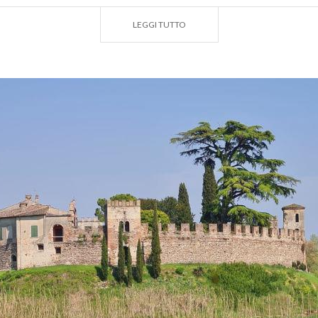
gna di tradizioni eno-gastronomiche in grado di stupire pe
LEGGI TUTTO
storico di
Volta Mantovana
merita una visita attorno alle
nterno della cinta muraria con il Palazzo Gonzaga-Guerrieri,
tettura rinascimentale sul territorio con le sale interne dec
azioni cinquecentesche, cantine di grande suggestione ed
onserva ancora intatta la sua armonia di statue e di siep
ra di
ALESSIA MARGONARI
, guida
onfGuide Mantova
racconto ti è piaciuto,
CLICCA QUI
per s
roposte d'itinerario.