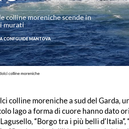
lle colline moreniche scende in
i murati
TATA CONFGUIDE MANTOVA
dolci colline moreniche
olci colline moreniche a sud del Garda, un
colo lago a forma di cuore hanno dato or
Lagusello, “Borgo tra i più belli d’Italia”