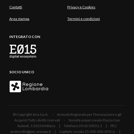
Contatti
Privacy e Cookies
Area stampa
Termini e condizioni
INTEGRATO CON
SOCIO UNICO
© Copyright Aria S.p.A. - Azienda Regionale per l'Innovazione e gli
Acquisti Tutti i diritti riservati - Società unipersonale Piazza Gae
Aulenti, 1 20154 Milano | Telefono 39.02 39331.1 | PEC
protocollo@pec.ariaspa.it | Capitale sociale 25.000.000,00 € i.v. |