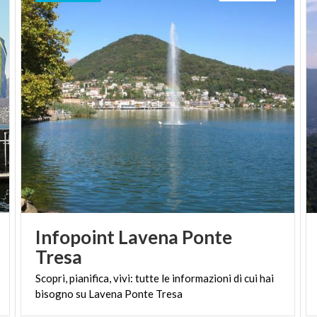
Viconago e risalente al XVIII secolo. Oltre al
suggestivo ambiente in cui si trovano, i mulini si
caratterizzano per la disposizione ravvicinata e in
fila. Inoltre, recenti restauri, hanno evidenziato le
antiche decorazioni affrescate. Completano le
bellezze naturali di questo luogo un piccolo laghetto
e numerose specie botaniche.
Il parco è sempre aperto e offre aree attrezzate a
sosta e zona picnic.
Infopoint Lavena Ponte
Tresa
Scopri,
pianifica,
vivi:
tutte
le
informazioni
di
cui
hai
bisogno
su
Lavena
Ponte
Tresa