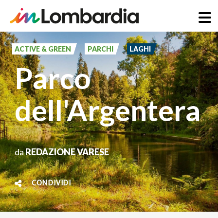
Salta
al
ACTIVE & GREEN
PARCHI
LAGHI
contenuto
Parco
principale
dell'Argentera
da
REDAZIONE VARESE
CONDIVIDI