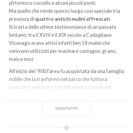
pittoresco ruscello e alcuni piccoli ponti.
Ma quello che rende questo luogo così speciale è la
presenza di
quattro antichi mulini affrescati
.
Si tratta delle ultime testimonianze di un passato
lontano: tra il XVIII e il XIX secolo a Cadegliano
Viconago erano attivi infatti ben 18 mulini che
venivano utilizzati per macinare castagne, grano,
mais e noci.
All’inizio del ‘900 l’area fu acquistata da una famiglia
nobile che la trasformò nel parco che tuttora
possiamo ammirare. I mulini ancora conservati
vennero restaurati ed abbelliti con
affreschi e
decorazioni
.
LEGGI TUTTO
All’interno del parco si trova anche un ponte dove
transitava la ferrovia Varese-Ponte Tresa.
Per raggiungere il parco da Varese bisogna