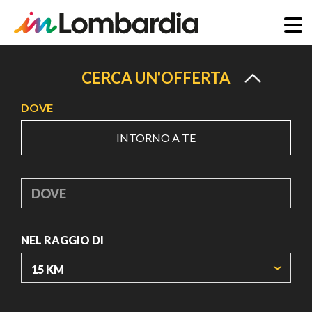
Salta
al
CERCA UN'OFFERTA
contenuto
DOVE
principale
INTORNO A TE
DOVE
NEL RAGGIO DI
ORIGIN COORDINATES