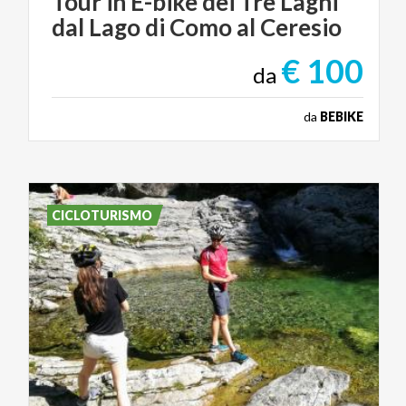
Tour
in
E-bike
dei
Tre
Laghi
dal
Lago
di
Como
al
Ceresio
€ 100
da
da
BEBIKE
CICLOTURISMO