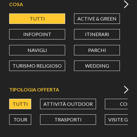
COSA
TUTTI
ACTIVE & GREEN
A
LATITUDINE
INFOPOINT
ITINERARI
LONGITUDINE
NAVIGLI
PARCHI
TURISMO RELIGIOSO
WEDDING
Value in decimal degrees. Use dot (.) as decimal separator.
TIPOLOGIA OFFERTA
TUTTI
ATTIVITÀ OUTDOOR
CORSI
TOUR
TRASPORTI
VISITE GUI