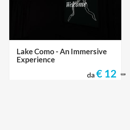
Lake
Como
-
An
Immersive
Experience
€ 12
da
da
LAKE COMO MUSEUM
ARTE E CULTURA