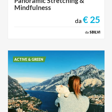
Panoramic
Stretching
&
Mindfulness
€ 25
da
da
SBILVI
ACTIVE & GREEN