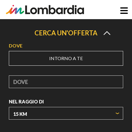
Salta
al
CERCA UN'OFFERTA
contenuto
DOVE
principale
INTORNO A TE
DOVE
NEL RAGGIO DI
ORIGIN COORDINATES