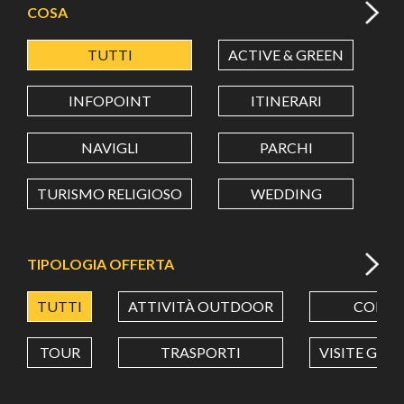
COSA
TUTTI
ACTIVE & GREEN
A
LATITUDINE
INFOPOINT
ITINERARI
LONGITUDINE
NAVIGLI
PARCHI
TURISMO RELIGIOSO
WEDDING
Value in decimal degrees. Use dot (.) as decimal separator.
TIPOLOGIA OFFERTA
TUTTI
ATTIVITÀ OUTDOOR
CORSI
TOUR
TRASPORTI
VISITE GUI