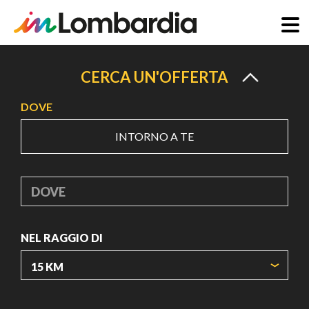
Salta
al
CERCA UN'OFFERTA
contenuto
DOVE
principale
INTORNO A TE
DOVE
NEL RAGGIO DI
ORIGIN COORDINATES