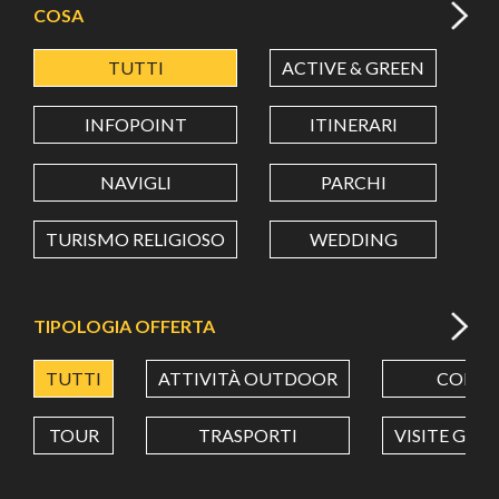
COSA
TUTTI
ACTIVE & GREEN
A
LATITUDINE
INFOPOINT
ITINERARI
LONGITUDINE
NAVIGLI
PARCHI
TURISMO RELIGIOSO
WEDDING
Value in decimal degrees. Use dot (.) as decimal separator.
TIPOLOGIA OFFERTA
TUTTI
ATTIVITÀ OUTDOOR
CORSI
TOUR
TRASPORTI
VISITE GUI