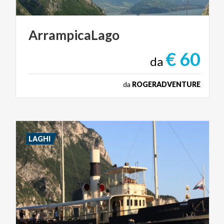
ArrampicaLago
€ 60
da
da
ROGERADVENTURE
LAGHI