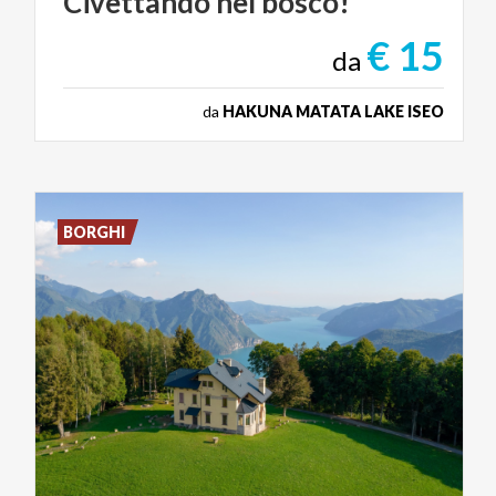
Civettando
nel
bosco!
€ 15
da
da
HAKUNA MATATA LAKE ISEO
BORGHI