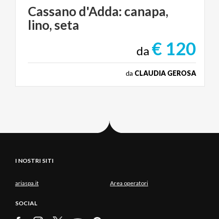
Cassano
d'Adda:
canapa,
lino,
seta
€ 120
da
da
CLAUDIA GEROSA
I NOSTRI SITI
ariaspa.it
Area operatori
SOCIAL