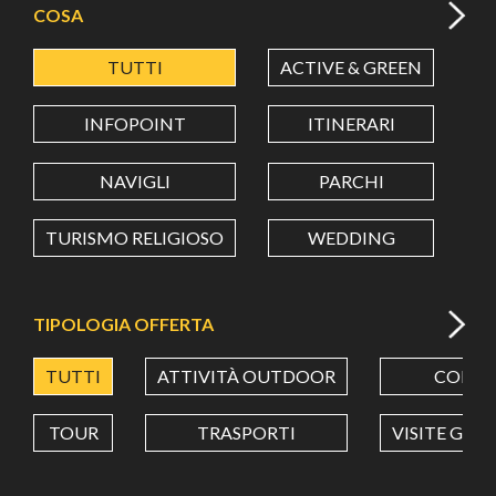
COSA
TUTTI
ACTIVE & GREEN
A
LATITUDINE
INFOPOINT
ITINERARI
LONGITUDINE
NAVIGLI
PARCHI
TURISMO RELIGIOSO
WEDDING
Value in decimal degrees. Use dot (.) as decimal separator.
TIPOLOGIA OFFERTA
TUTTI
ATTIVITÀ OUTDOOR
CORSI
TOUR
TRASPORTI
VISITE GUI