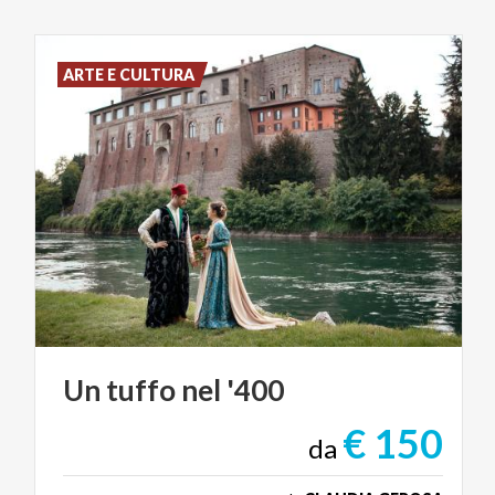
ARTE E CULTURA
Un
tuffo
nel
'400
€ 150
da