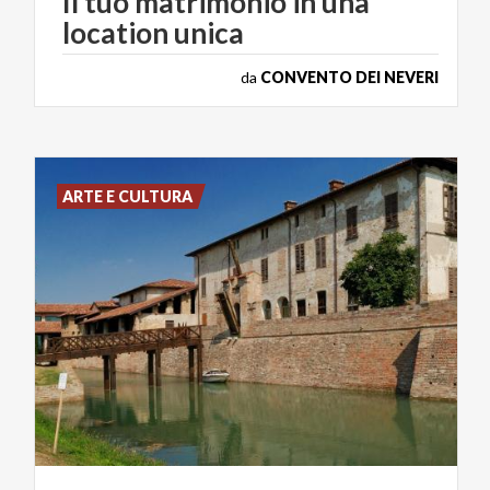
Il
tuo
matrimonio
in
una
location
unica
da
CONVENTO DEI NEVERI
ARTE E CULTURA