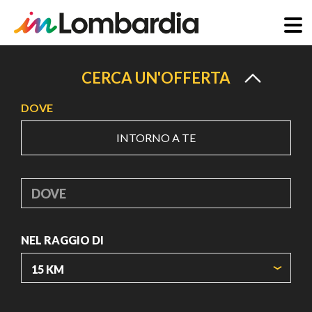
Salta
al
CERCA UN'OFFERTA
contenuto
DOVE
principale
INTORNO A TE
DOVE
NEL RAGGIO DI
ORIGIN COORDINATES