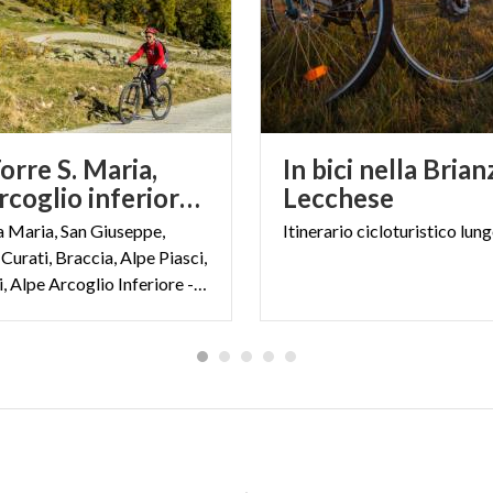
rre S. Maria,
In bici nella Brian
Alpe Arcoglio inferiore e Alpe Piasci
Lecchese
a Maria, San Giuseppe,
Itinerario
cicloturistico
lun
Curati, Braccia, Alpe Piasci,
Prà le Corti, Alpe Arcoglio Inferiore - ritorno a Torre Santa Maria