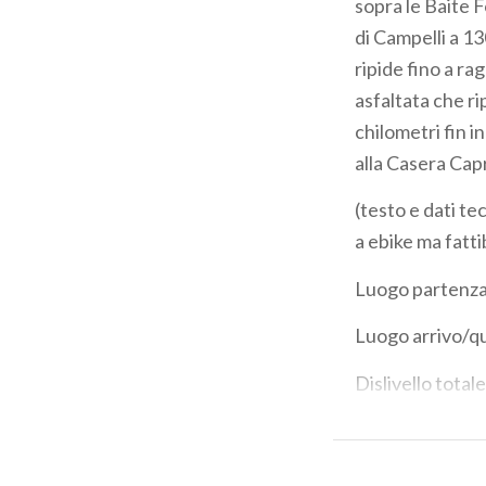
sopra le Baite F
di Campelli a 13
ripide fino a rag
asfaltata che r
chilometri fin i
alla Casera Cap
(testo e dati te
a ebike ma fatt
Luogo partenza
Luogo arrivo/q
Dislivello totale
Dislivello total
Lunghezza total