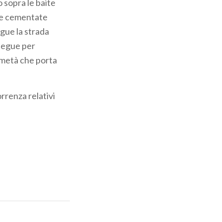
o sopra le baite
mpe cementate
segue la strada
osegue per
a metà che porta
orrenza relativi