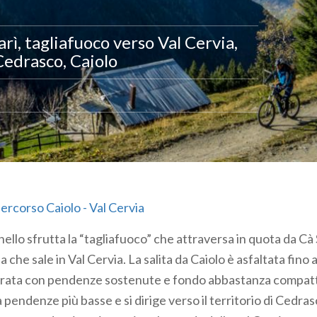
rì, tagliafuoco verso Val Cervia,
 Cedrasco, Caiolo
rcorso Caiolo - Val Cervia
anello sfrutta la “tagliafuoco” che attraversa in quota da Cà
da che sale in Val Cervia. La salita da Caiolo è asfaltata fin
errata con pendenze sostenute e fondo abbastanza compatt
 pendenze più basse e si dirige verso il territorio di Cedra