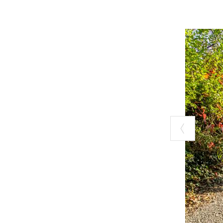
Lunghezza tota
Lunghezza tota
Chilometri total
Pendenza media
Pendenza massi
Tempo di perco
Difficoltà:
impe