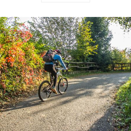
le discese:
11 km
le piano:
3 km
i:
27 km
 salita:
10 %
ma salita:
16 %
rrenza:
3-4 h
gnativo