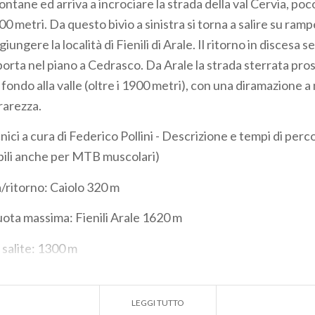
ontane ed arriva a incrociare la strada della val Cervia, poc
00 metri. Da questo bivio a sinistra si torna a salire su ra
giungere la località di Fienili di Arale. Il ritorno in discesa 
iporta nel piano a Cedrasco. Da Arale la strada sterrata pr
n fondo alla valle (oltre i 1900 metri), con una diramazione 
rarezza.
cnici a cura di Federico Pollini - Descrizione e tempi di perc
ibili anche per MTB muscolari)
/ritorno:
Caiolo 320 m
uota massima:
Fienili Arale 1620 m
 salite:
1300 m
e discese:
1300 m
LEGGI TUTTO
e salite:
13 km