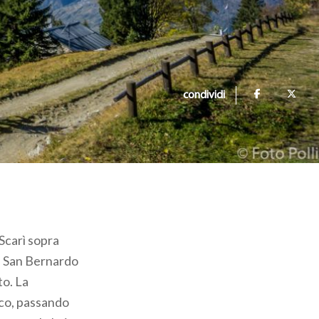
condividi
 Scarì sopra
o a San Bernardo
o. La
sco, passando