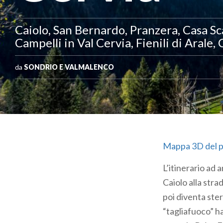
Caiolo, San Bernardo, Pranzera, Casa Sca
Campelli in Val Cervia, Fienili di Arale,
da
SONDRIO E VALMALENCO
Mappa 3D del pe
L’itinerario ad 
Caiolo alla stra
poi diventa st
“tagliafuoco” ha