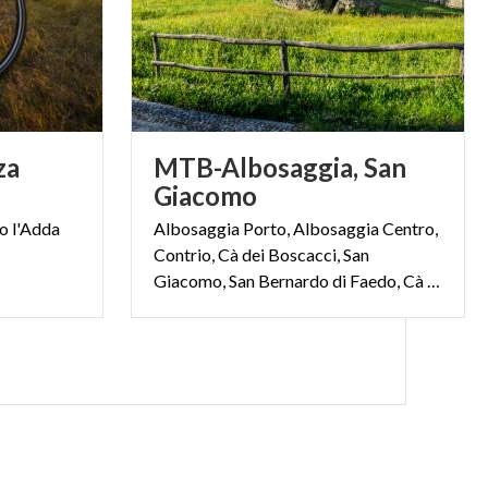
za
MTB-Albosaggia, San
Giacomo
go
l'Adda
Albosaggia Porto, Albosaggia Centro,
Contrio, Cà dei Boscacci, San
Giacomo, San Bernardo di Faedo, Cà Romeri, Cà dei Giugni, Giambelli, Gandola, Albosaggia Centro, Monaci, Pedruzzi, Albosaggia Porto