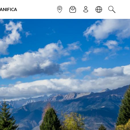
IANIFICA
INFOPOINT
NEWSLETTER
ISCRIVITI
LINGUA
CERCA