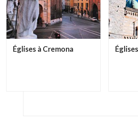
Églises
à
Cremona
Église