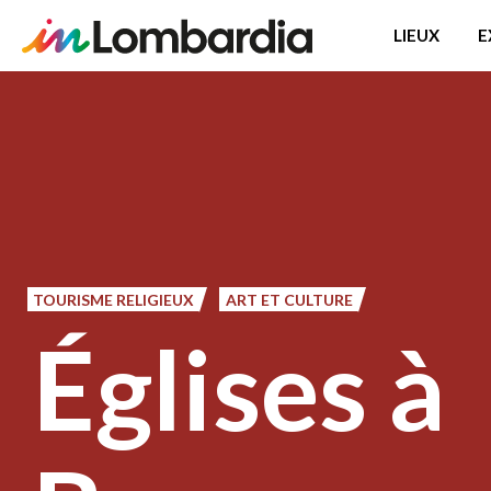
LIEUX
E
Aller
au
contenu
principal
TOURISME RELIGIEUX
ART ET CULTURE
Églises à