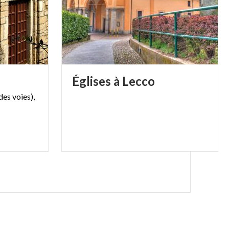
Églises
à
Lecco
des
voies),