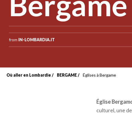
Bergame
from
IN-LOMBARDIA.IT
Où aller en Lombardie
BERGAME
Églises à Bergame
Fil
d'Ariane
Église Bergam
culturel, une de