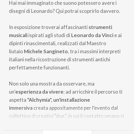
Hai mai immaginato che suono potessero avere i
disegni di Leonardo? Qui potrai scoprirlo davvero.
In esposizione troverai affascinanti
strumenti
musicali
ispirati agli studi di
Leonardo da Vinci
e ai
dipinti rinascimentali, realizzati dal Maestro
liutaio
Michele Sangineto
, tra i massimi interpreti
italiani nella ricostruzione di strumenti antichi
perfettamente funzionanti.
Non solo una mostra da osservare, ma
un’
esperienza da vivere
: ad arricchire il percorso ti
aspetta
"Alchymia", un'installazione
immersiva
creata appositamente per l’evento dal
collettivo di creativi "due.", in cui il contatto umano si
trasforma in suono in modo sorprendente.