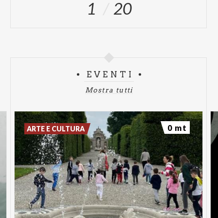
+39.393.8680934
1
20
Follow us on our official social channels FB and IG
EVENTI
Mostra tutti
0 mt
ARTE E CULTURA