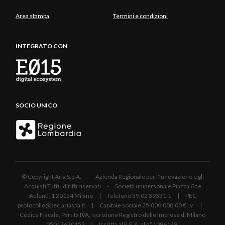
Area stampa
Termini e condizioni
INTEGRATO CON
SOCIO UNICO
© Copyright Aria S.p.A. - Azienda Regionale per l'Innovazione e gli
Acquisti Tutti i diritti riservati - Società unipersonale Piazza Gae
Aulenti, 1 20154 Milano | Telefono 39.02 39331.1 | PEC
protocollo@pec.ariaspa.it | Capitale sociale 25.000.000,00 € i.v. |
Codice Fiscale, Partita IVA, Iscrizione Registro delle Imprese di Milano
05017630152 | Iscritta al R.E.A. al n°1096149.