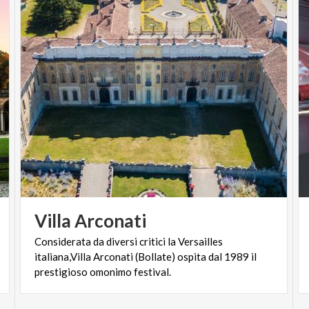
Costo € 10,00 a persona
Tariffa SPECIALE dedicata ai Papà:
. papà da solo € 8,00
. papà + 1 bambino fino a 10 anni € 8,00
. Papà + 1 ragazzo da 11 a 18 anni € 16,00
Posti limitati
Si consiglia la prenotazione on-line sul nostro sito
web
www.villaarconati-far.it
Villa
Arconati
Per maggiori informazioni:
Considerata da diversi critici la Versailles
Fondazione Augusto Rancilio
italiana,Villa Arconati (Bollate) ospita dal 1989 il
prestigioso omonimo festival.
www.villaarconati-far.it |
info@fondazioneaugustorancilio.com |