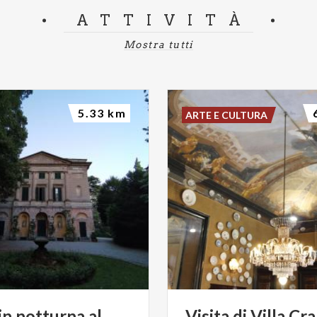
ATTIVITÀ
Mostra tutti
5.33 km
ARTE E CULTURA
in
notturna
al
Visita
di
Villa
Cr