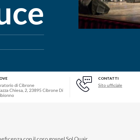
Luce
OVE
CONTATTI
ratorio di Cibrone
Sito ufficiale
iazza Chiesa, 2
,
23895
Cibrone Di
ibionno
eficenza con il coro gospel Sol Quair.