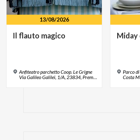
13/08/2026
Il
flauto
magico
Miday
Anfiteatro parchetto Coop. Le Grigne
Parco di
Via Galileo Galilei, 1/A, 23834, Premana, LC
Costa M