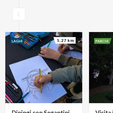
5.27 km
LAGHI
PARCHI
Dipingi
con
Segantini
Visita