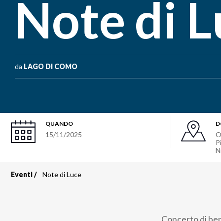
Note di 
da
LAGO DI COMO
QUANDO
D
15/11/2025
O
P
N
Eventi
Note di Luce
Briciole
di
Concerto di ben