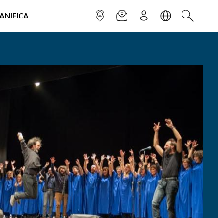
IANIFICA
INFOPOINT
NEWSLETTER
ISCRIVITI
LINGUA
CERCA