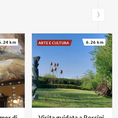
6.24 km
6.26 km
ARTE E CULTURA
amer
di
Visita
guidata
a
Rossini