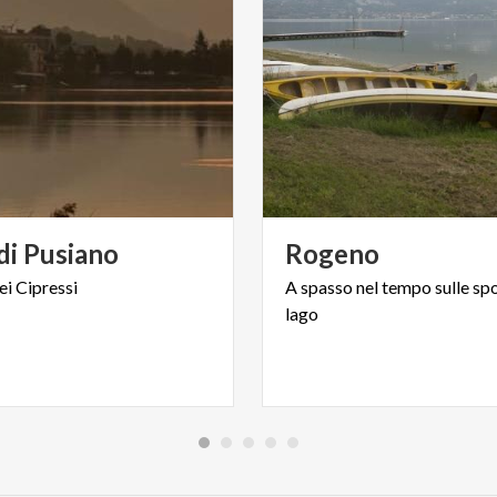
di
Pusiano
Rogeno
ei
Cipressi
A
spasso
nel
tempo
sulle
sp
lago