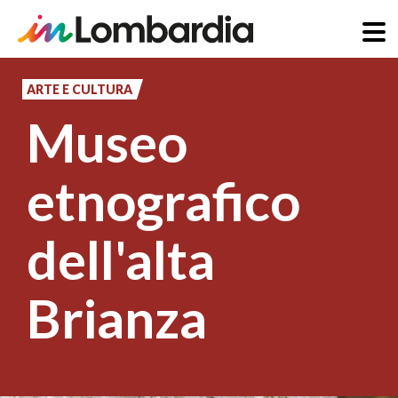
Salta
al
ARTE E CULTURA
contenuto
Museo
principale
etnografico
dell'alta
Brianza