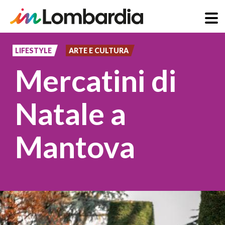
Salta
al
LIFESTYLE
ARTE E CULTURA
contenuto
Mercatini di
principale
Natale a
Mantova