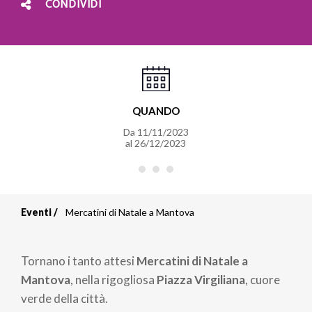
CONDIVIDI
QUANDO
Da
11/11/2023
al
26/12/2023
Eventi
Mercatini di Natale a Mantova
Briciole
di
Tornano i tanto attesi
Mercatini di Natale a
pane
Mantova
, nella rigogliosa
Piazza Virgiliana
, cuore
verde della città.