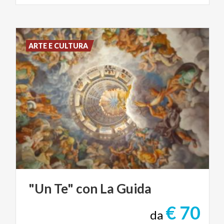
ARTE E CULTURA
"Un
Te"
con
La
Guida
€ 70
da