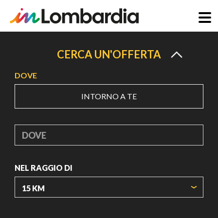
Salta
al
CERCA UN'OFFERTA
contenuto
DOVE
principale
INTORNO A TE
DOVE
NEL RAGGIO DI
ORIGIN COORDINATES