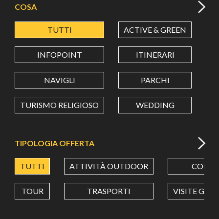
COSA
TUTTI
ACTIVE & GREEN
A
LATITUDINE
INFOPOINT
ITINERARI
LONGITUDINE
NAVIGLI
PARCHI
TURISMO RELIGIOSO
WEDDING
Value in decimal degrees. Use dot (.) as decimal separator.
TIPOLOGIA OFFERTA
TUTTI
ATTIVITÀ OUTDOOR
CORSI
TOUR
TRASPORTI
VISITE GUI