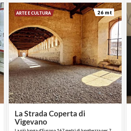
26 mt
ARTE E CULTURA
La Strada Coperta di
Vigevano
La
più
lunga
d'Europa
167
metri
di
lunghezza
per
7