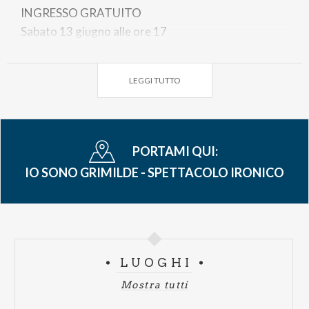
INGRESSO GRATUITO
Sabato 13 giugno alle ore 17
Spazio artistico Ondedurto.Arte – via Cairoli, 1 –
Vigevano.
LEGGI TUTTO
PORTAMI QUI:
IO SONO GRIMILDE - SPETTACOLO IRONICO
LUOGHI
Mostra tutti