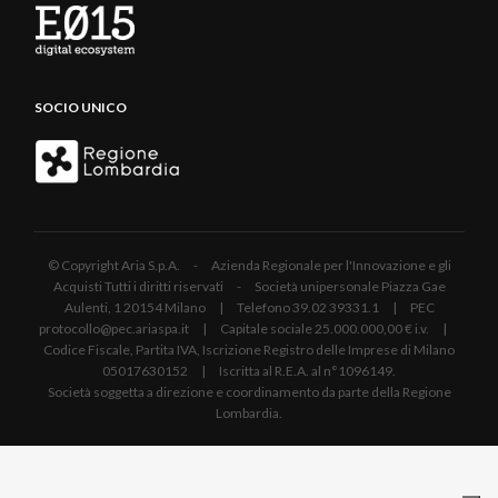
SOCIO UNICO
© Copyright Aria S.p.A. - Azienda Regionale per l'Innovazione e gli
Acquisti Tutti i diritti riservati - Società unipersonale Piazza Gae
Aulenti, 1 20154 Milano | Telefono 39.02 39331.1 | PEC
protocollo@pec.ariaspa.it | Capitale sociale 25.000.000,00 € i.v. |
Codice Fiscale, Partita IVA, Iscrizione Registro delle Imprese di Milano
05017630152 | Iscritta al R.E.A. al n°1096149.
Società soggetta a direzione e coordinamento da parte della Regione
Lombardia.