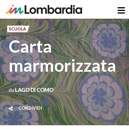
Salta
al
SCUOLA
contenuto
Carta
principale
marmorizzata
da
LAGO DI COMO
CONDIVIDI