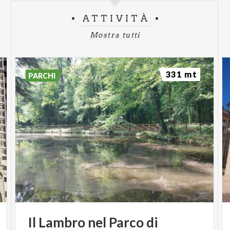
il pubblico a immergersi nell’atmosfera del Royal
ATTIVITÀ
Tennis Show.
Mostra tutti
331 mt
PARCHI
Il
Lambro
nel
Parco
di