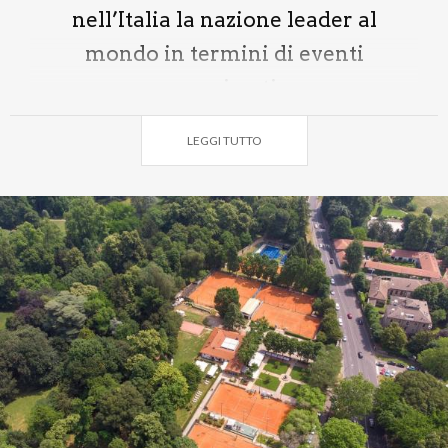
nell’Italia la nazione leader al
mondo in termini di eventi
organizzati.
LEGGI TUTTO
Quello monzese, di categoria 100 (come i punti in
palio per il vincitore) e dotato di ben 143.000
euro di montepremi, diventa automaticamente
uno dei tornei più prestigiosi del Belpaese, in una
cornice unica come il Parco di Monza
, di nuovo nel
mappamondo della racchetta in un periodo d’oro per
il tennis italiano, mai così vincente, ammirato e
chiacchierato. “
Per noi –
dice Cristiano Crippa
,
presidente del Villa Reale Tennis
– è un orgoglio poter