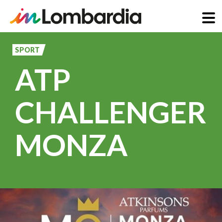
Salta
al
SPORT
contenuto
ATP
principale
CHALLENGER
MONZA