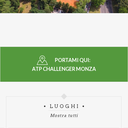
organizzare un evento di rilevanza internazionale che
permetterà di apprezzare, oltre all’elevata qualità
sportiva e tennistica, la contiguità del sito in cui si svolge
il torneo, con il complesso della Reggia di Monza. In
particolare, la Villa Reale con i suoi Giardini
rappresenta una location di inestimabile valore
paesaggistico, storico, monumentale e architettonico.
PORTAMI QUI:
Auspichiamo che tale evento possa offrire la possibilità
di svago, crescita culturale e socializzazione a tutti gli
ATP CHALLENGER MONZA
appassionati di tennis e non solo. Sono questi i valori
fondanti che intendiamo perseguire con il nostro nuovo
torneo Challenger
“.
A dirigere il torneo ci sarà un uomo di esperienza
LUOGHI
come
Giorgio Tarantola
, monzese doc, già al
Mostra tutti
timone di numerosi Challenger in Italia e all’estero:
“
Ho sempre avuto il sogno e il desiderio di portare il