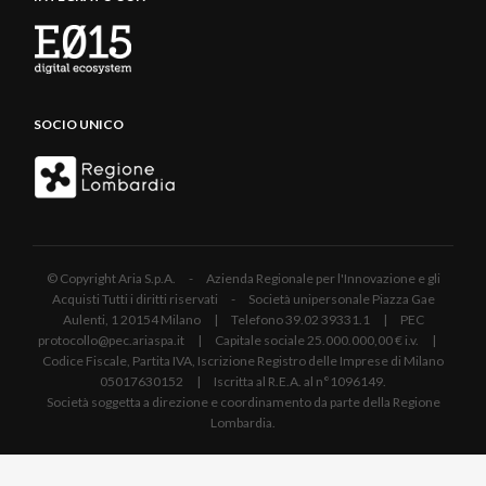
SOCIO UNICO
© Copyright Aria S.p.A. - Azienda Regionale per l'Innovazione e gli
Acquisti Tutti i diritti riservati - Società unipersonale Piazza Gae
Aulenti, 1 20154 Milano | Telefono 39.02 39331.1 | PEC
protocollo@pec.ariaspa.it | Capitale sociale 25.000.000,00 € i.v. |
Codice Fiscale, Partita IVA, Iscrizione Registro delle Imprese di Milano
05017630152 | Iscritta al R.E.A. al n°1096149.
Società soggetta a direzione e coordinamento da parte della Regione
Lombardia.