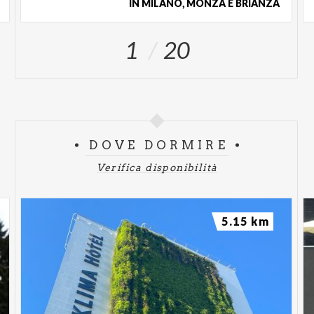
IN MILANO, MONZA E BRIANZA
particolari/shooting il percorso di visita
potrebbe subire delle variazioni). Prezzi:
1
20
Biglietto unico 8 €; Gratuito fino a 10
anni. Conservando questo biglietto si ha diritto
ad acquistare il Ridotto sull'Apertura al
Pubblico domenicale.
DOVE DORMIRE
GRUPPI ORGANIZZATI
Verifica disponibilità
Ospitiamo Gruppi organizzati e scolaresche
tutti i
giorni dell'anno, su prenotazione
. Per
informazioni su viite guidate e servizi personalizzati
5.15 km
è possibile scrivere una mail
a
info@fondazioneaugustorancilio.com
, oppure
telefonare al numero 02 350 22 17.
SERVIZI: