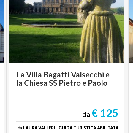
SETTIMANA:
Una passeggiata guidata in cui
godere
dell’atmosfera del Giardino
, che ancora oggi
mantiene intatto lo spirito con il quale fu
costruito. Il percorso, della
durata indicativa di
60min
fornisce le principali informazioni
storico-artistiche riguardo al Giardino e ai suoi
elementi costitutivi, illustra inoltre il progetto di
La
Villa
Bagatti
Valsecchi
e
restauro in corso - finanziato col bando PNRR -
la
Chiesa
SS
Pietro
e
Paolo
e gli obiettivi attesi per il futuro.
L’attività si
svolgerà prevalentemente all’aperto
, poiché
coinvolgerà maggiormente il Giardino di Villa
€ 125
da
Arconati. A partire da quest'anno, per la prima
volta, la visità permetterà l'accesso anche alla
da
LAURA VALLERI - GUIDA TURISTICA ABILITATA
Sala Museo*. (*in caso di eventi