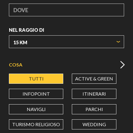
DOVE
NEL RAGGIO DI
ORIGIN COORDINATES
COSA
TUTTI
ACTIVE & GREEN
A
LATITUDINE
INFOPOINT
ITINERARI
LONGITUDINE
NAVIGLI
PARCHI
TURISMO RELIGIOSO
WEDDING
Value in decimal degrees. Use dot (.) as decimal separator.