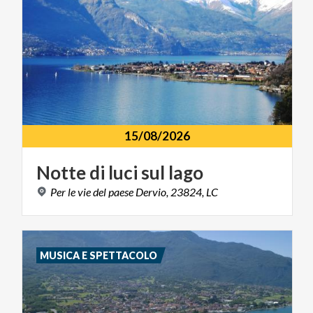
15/08/2026
Notte
di
luci
sul
lago
Per
le
vie
del
paese
Dervio,
23824,
LC
MUSICA E SPETTACOLO