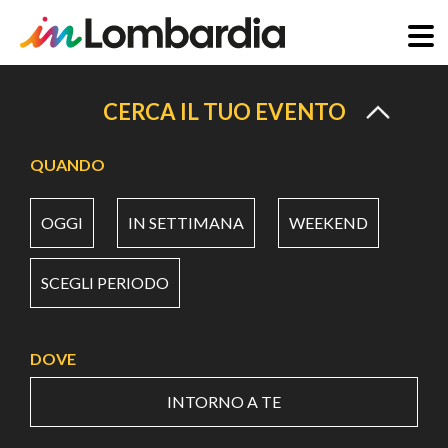
Salta
al
CERCA IL TUO EVENTO
contenuto
principale
QUANDO
OGGI
IN SETTIMANA
WEEKEND
SCEGLI PERIODO
DOVE
INTORNO A TE