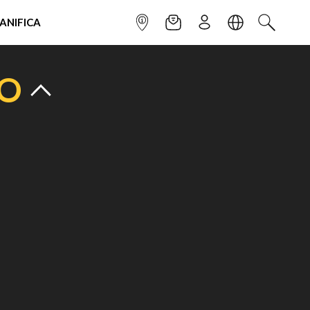
IANIFICA
INFOPOINT
NEWSLETTER
ISCRIVITI
LINGUA
CERCA
TO