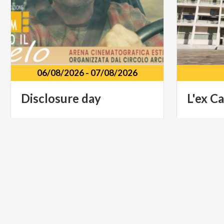
06/08/2026
-
07/08/2026
Disclosure
day
L'ex
Ca
Via
Regina
Teodolinda,
31
piazza
V
MUSICA E SPETTACOLO
MUSICA 