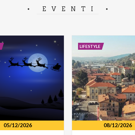
separator.
EVENTI
E
LIFESTYLE
05/12/2026
08/12/2026