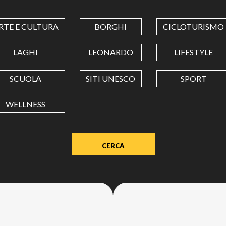
COORDINATES
RTE E CULTURA
BORGHI
CICLOTURISMO
LATITUDINE
LAGHI
LEONARDO
LIFESTYLE
SCUOLA
SITI UNESCO
SPORT
LONGITUDINE
WELLNESS
Value
in
decimal
degrees.
Use
dot
(.)
as
decimal