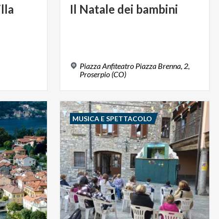
lla
Il
Natale
dei
bambini
Piazza Anfiteatro Piazza Brenna, 2,
Proserpio (CO)
MUSICA E SPETTACOLO