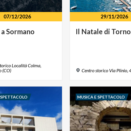
07/12/2026
29/11/2026
a
Sormano
Il
Natale
di
Torno
torico Località Colma,
 (CO)
Centro
storico
Via
Plinio,
E SPETTACOLO
MUSICA E SPETTACOLO