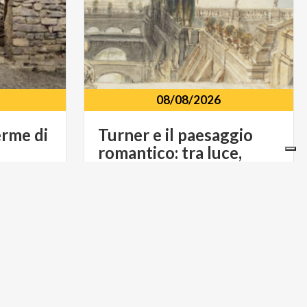
08/08/2026
erme
di
Turner e il paesaggio
romantico: tra luce,
natura e poesia
via
diaz
84
-
como
MUSICA E SPETTACOLO