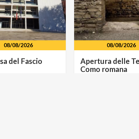
08/08/2026
08/08/2026
sa
del
Fascio
Apertura
delle
T
Como
romana
erdi
viale
lecco
9
como
E SPETTACOLO
MUSICA E SPETTACOLO