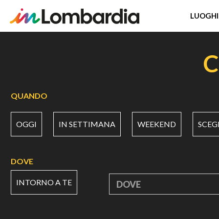
LUOGHI
Salta
al
C
contenuto
principale
QUANDO
OGGI
IN SETTIMANA
WEEKEND
SCEG
DOVE
INTORNO A TE
DOVE