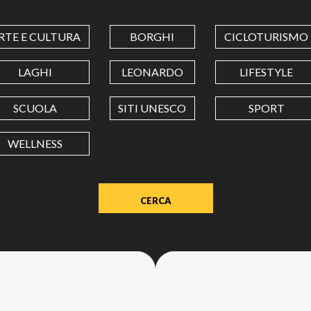
COORDINATES
RTE E CULTURA
BORGHI
CICLOTURISMO
LATITUDINE
LAGHI
LEONARDO
LIFESTYLE
SCUOLA
SITI UNESCO
SPORT
LONGITUDINE
WELLNESS
Value
in
decimal
degrees.
Use
dot
(.)
as
decimal