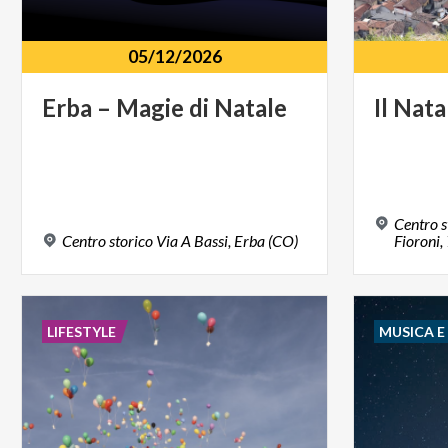
05/12/2026
Erba
–
Magie
di
Natale
Il
Nata
Centro s
Centro
storico
Via
A
Bassi,
Erba
(CO)
Fioroni,
LIFESTYLE
MUSICA 