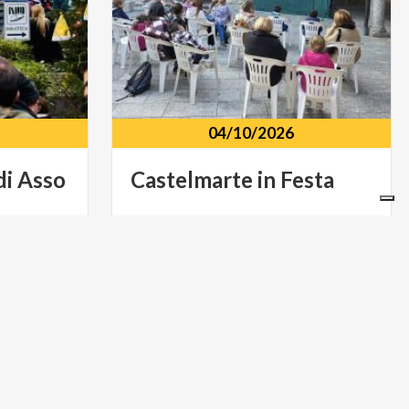
04/10/2026
di
Asso
Castelmarte
in
Festa
Centro storico Via Roma, Castelmarte
so
(CO)
(CO)
MUSICA E SPETTACOLO