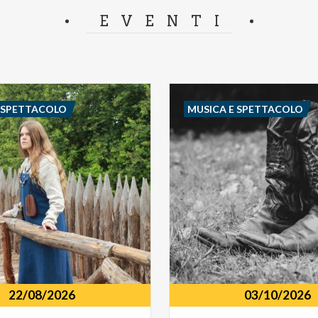
separator.
EVENTI
E SPETTACOLO
MUSICA E SPETTACOLO
22/08/2026
03/10/2026