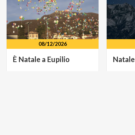
08/12/2026
È
Natale
a
Eupilio
Natale
Centro storico Via E. Scheibler 11,
Centro s
Eupilio (CO)
Sormano
ARTE E CULTURA
SPORT