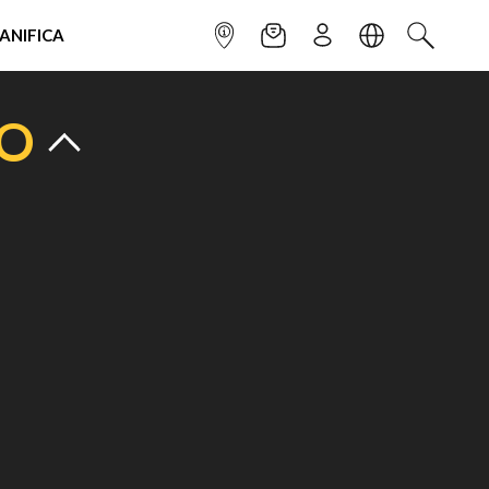
IANIFICA
INFOPOINT
NEWSLETTER
ISCRIVITI
LINGUA
CERCA
TO