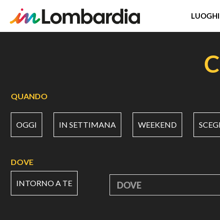
LUOGHI
Salta
al
C
contenuto
principale
QUANDO
OGGI
IN SETTIMANA
WEEKEND
SCEG
DOVE
INTORNO A TE
DOVE