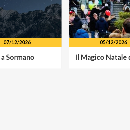
07/12/2026
05/12/2026
a
Sormano
Il
Magico
Natale
torico Località Colma,
 (CO)
Via
Giacomo
Matteotti,
As
ARTE E CULTURA