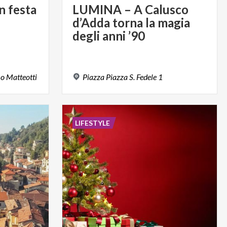
in
festa
LUMINA – A Calusco
d’Adda torna la magia
degli anni ’90
mo
Matteotti
Piazza
Piazza
S.
Fedele
1
LIFESTYLE