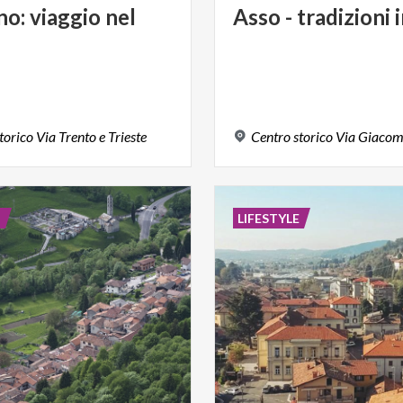
no:
viaggio
nel
Asso
-
tradizioni
torico
Via
Trento
e
Trieste
Centro
storico
Via
Giaco
E
LIFESTYLE