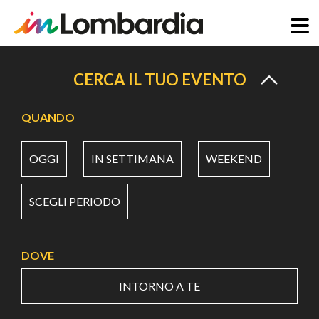
Salta
al
CERCA IL TUO EVENTO
contenuto
principale
QUANDO
OGGI
IN SETTIMANA
WEEKEND
SCEGLI PERIODO
DOVE
INTORNO A TE