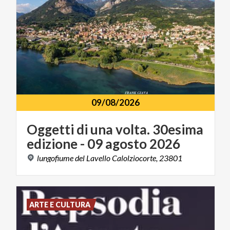
09/08/2026
Oggetti
di
una
volta.
30esima
edizione
-
09
agosto
2026
lungofiume
del
Lavello
Calolziocorte,
23801
ARTE E CULTURA