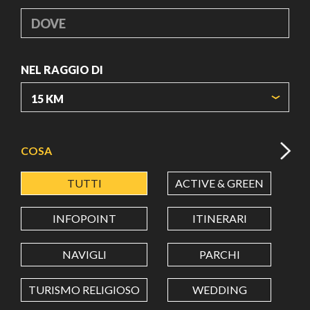
DOVE
NEL RAGGIO DI
ORIGIN COORDINATES
COSA
TUTTI
ACTIVE & GREEN
A
LATITUDINE
INFOPOINT
ITINERARI
LONGITUDINE
NAVIGLI
PARCHI
TURISMO RELIGIOSO
WEDDING
Value in decimal degrees. Use dot (.) as decimal separator.