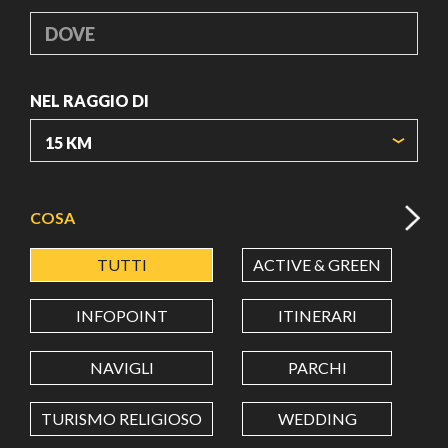
DOVE
NEL RAGGIO DI
ORIGIN COORDINATES
COSA
TUTTI
ACTIVE & GREEN
A
LATITUDINE
INFOPOINT
ITINERARI
LONGITUDINE
NAVIGLI
PARCHI
TURISMO RELIGIOSO
WEDDING
Value in decimal degrees. Use dot (.) as decimal separator.