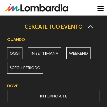
Salta
al
CERCA IL TUO EVENTO
contenuto
principale
QUANDO
OGGI
IN SETTIMANA
WEEKEND
SCEGLI PERIODO
DOVE
INTORNO A TE