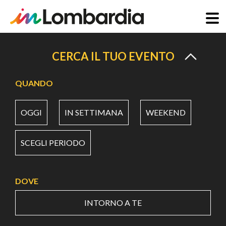
Salta
al
CERCA IL TUO EVENTO
contenuto
principale
QUANDO
OGGI
IN SETTIMANA
WEEKEND
SCEGLI PERIODO
DOVE
INTORNO A TE