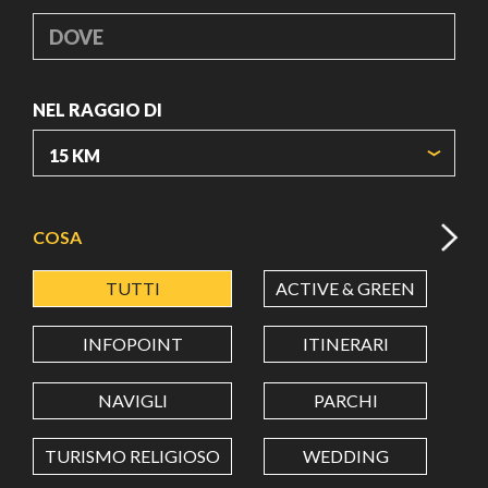
DOVE
NEL RAGGIO DI
ORIGIN COORDINATES
COSA
TUTTI
ACTIVE & GREEN
A
LATITUDINE
INFOPOINT
ITINERARI
LONGITUDINE
NAVIGLI
PARCHI
TURISMO RELIGIOSO
WEDDING
Value in decimal degrees. Use dot (.) as decimal separator.