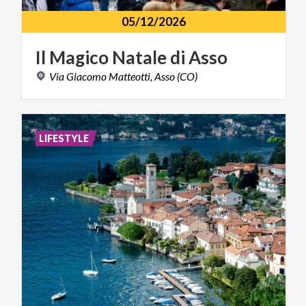
05/12/2026
Il
Magico
Natale
di
Asso
Via
Giacomo
Matteotti,
Asso
(CO)
LIFESTYLE