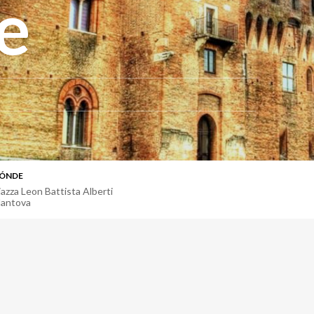
e
ÓNDE
iazza Leon Battista Alberti
antova