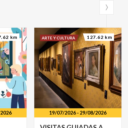
7.62 km
127.62 km
ARTE Y CULTURA
/2026
19/07/2026
-
29/08/2026
VISITAS GUIADAS A