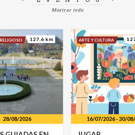
Mostrar todo
127.6 km
12
RELIGIOSO
ARTE Y CULTURA
28/08/2026
16/07/2026
-
30/08
AS
GUIADAS
EN
JUGAR