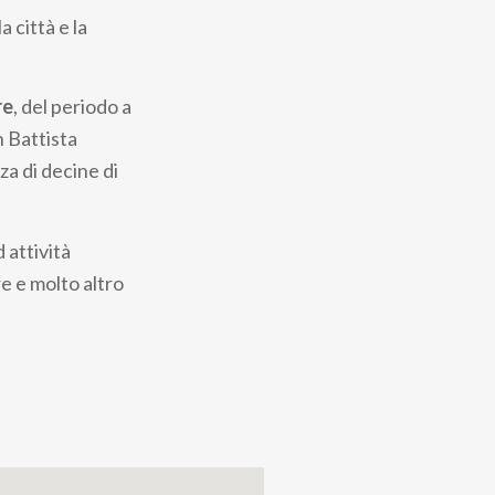
 città e la
re
, del periodo a
n Battista
za di decine di
 attività
re e molto altro