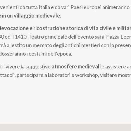
enienti da tutta Italia e da vari Paesi europei animeranno la
 in un
villaggio medievale
.
ievocazione e ricostruzione storica di vita civile e milita
380 ed il 1410, Teatro principale dell’evento sarà Piazza Leo
rà allestito un mercato degli antichi mestieri con la presen
ndosseranno i costumi dell’epoca.
à rivivere la suggestive
atmosfere medievali
e assistere ad
ettacoli, partecipare a laboratori e workshop, visitare most