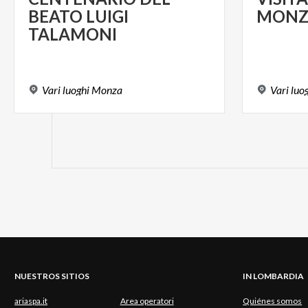
BEATO LUIGI
MONZ
TALAMONI
Vari
luoghi
Monza
Vari
luo
NUESTROS SITIOS
IN LOMBARDIA
ariaspa.it
Area operatori
Quiénes somos