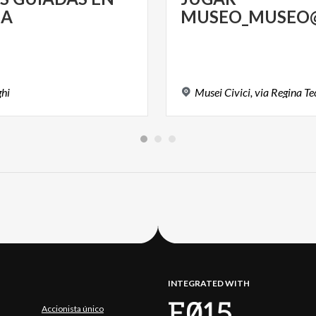
A
MUSEO_MUSEO@
ghi
Musei
Civici,
via
Regina
Te
INTEGRATED WITH
Accionista único