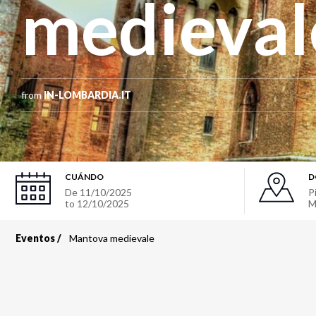
medieval
from
IN-LOMBARDIA.IT
CUÁNDO
D
De
11/10/2025
P
to
12/10/2025
M
Eventos
Mantova medievale
Sobrescribir
enlaces
de