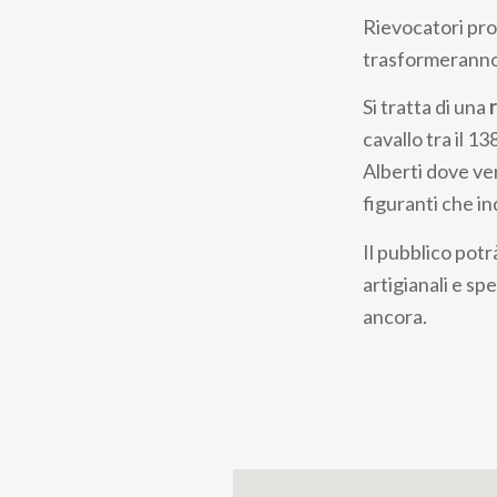
Rievocatori prov
ayuda
trasformeranno
a
Si tratta di una
r
la
cavallo tra il 1
navegación
Alberti dove ver
figuranti che i
Il pubblico potr
artigianali e sp
ancora.